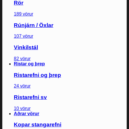
Rör
189 vörur
Rúnjárn / Öxlar
107 vörur
Vinkilstál
82 vörur
Ristar og þrep
Ristarefni og þrep
24 vörur
Ristarefni sv
10 vörur
Aðrar vörur
Kopar stangarefni