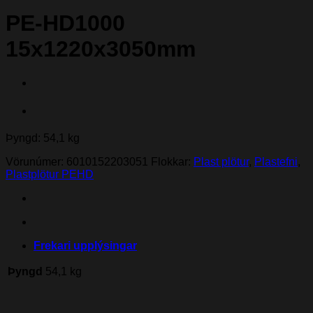
PE-HD1000
15x1220x3050mm
Þyngd: 54,1 kg
Vörunúmer:
6010152203051
Flokkar:
Plast plötur
,
Plastefni
,
Plastplötur PEHD
Frekari upplýsingar
Þyngd
54,1 kg