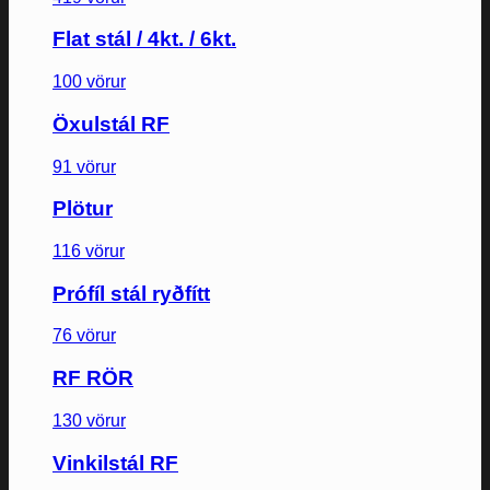
Flat stál / 4kt. / 6kt.
100 vörur
Öxulstál RF
91 vörur
Plötur
116 vörur
Prófíl stál ryðfítt
76 vörur
RF RÖR
130 vörur
Vinkilstál RF