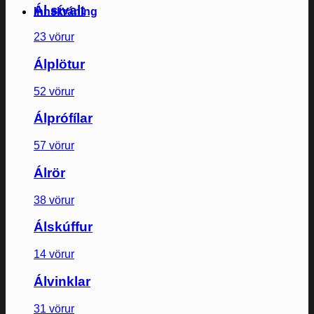
Ál sívalt
Innskráning
23 vörur
Álplötur
52 vörur
Álprófílar
57 vörur
Álrör
38 vörur
Álskúffur
14 vörur
Álvinklar
31 vörur