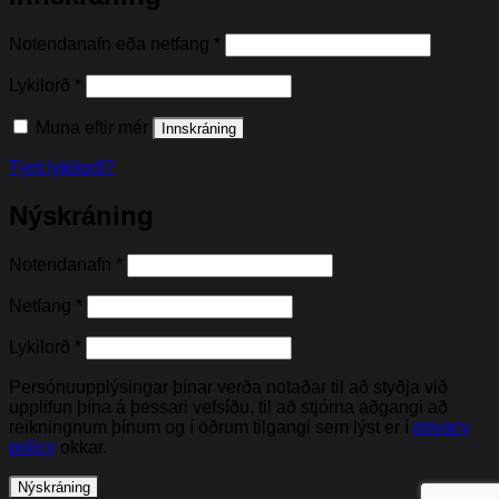
Nauðsynleg(t)
Notendanafn eða netfang
*
Nauðsynleg(t)
Lykilorð
*
Muna eftir mér
Innskráning
Týnt lykilorð?
Nýskráning
Nauðsynleg(t)
Notendanafn
*
Nauðsynleg(t)
Netfang
*
Nauðsynleg(t)
Lykilorð
*
Persónuupplýsingar þínar verða notaðar til að styðja við
upplifun þína á þessari vefsíðu, til að stjórna aðgangi að
reikningnum þínum og í öðrum tilgangi sem lýst er í
privacy
policy
okkar.
Nýskráning