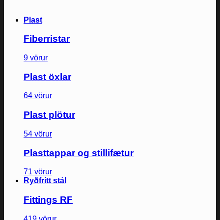
Plast
Fiberristar
9 vörur
Plast öxlar
64 vörur
Plast plötur
54 vörur
Plasttappar og stillifætur
71 vörur
Ryðfrítt stál
Fittings RF
419 vörur