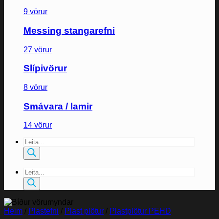
9 vörur
Messing stangarefni
27 vörur
Slípivörur
8 vörur
Smávara / lamir
14 vörur
Products
search
Products
search
Heim
/
Plastefni
/
Plast plötur
/
Plastplötur PEHD