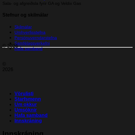
Sala- og afgreiðsla fyrir GA og Veldix Gas
Stefnur og skilmálar
Skilmálar
Umhverfisstefna
Persónuverndarstefna
Samfélagsverkefni
© 2026
Hafa samband
©
2026
Vörulisti
Starfsmenn
Um okkur
Umsóknir
Hafa samband
Innskráning
Innskráning