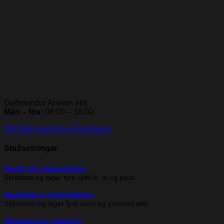
Guðmundur Arason ehf.
Mán – fös:
08:00 – 16:00
568 6844
ga@ga.is
Facebook
Staðsetningar
Íshella 10, Hafnarfjörður
Skrifstofa og lager fyrir ryðfrítt, ál og plast.
Rauðhella 2, Hafnarfjörður
Sölumenn og lager fyrir svart og grunnað efni.
Baldursnes 2, Akureyri