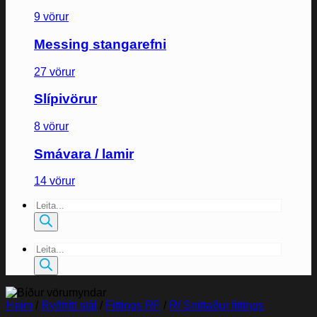
9 vörur
Messing stangarefni
27 vörur
Slípivörur
8 vörur
Smávara / lamir
14 vörur
Products
search
Products
search
Heim
/
Ryðfrítt stál
/
Fittings RF
/
Rf Snittaður fittings