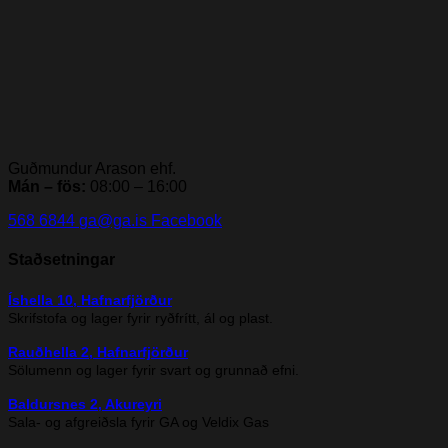
Guðmundur Arason ehf.
Mán – fös:
08:00 – 16:00
568 6844
ga@ga.is
Facebook
Staðsetningar
Íshella 10, Hafnarfjörður
Skrifstofa og lager fyrir ryðfrítt, ál og plast.
Rauðhella 2, Hafnarfjörður
Sölumenn og lager fyrir svart og grunnað efni.
Baldursnes 2, Akureyri
Sala- og afgreiðsla fyrir GA og Veldix Gas