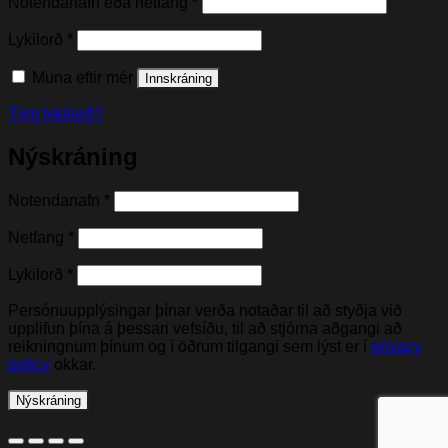
Nauðsynleg(t)
Notendanafn eða netfang
*
Nauðsynleg(t)
Lykilorð
*
Muna eftir mér
Innskráning
Týnt lykilorð?
Nýskráning
Nauðsynleg(t)
Notendanafn
*
Nauðsynleg(t)
Netfang
*
Nauðsynleg(t)
Lykilorð
*
Persónuupplýsingar þínar verða notaðar til að styðja við
upplifun þína á þessari vefsíðu, til að stjórna aðgangi að
reikningnum þínum og í öðrum tilgangi sem lýst er í
privacy
policy
okkar.
Nýskráning