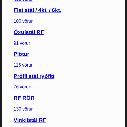
Flat stál / 4kt. / 6kt.
100 vörur
Öxulstál RF
91 vörur
Plötur
116 vörur
Prófíl stál ryðfítt
76 vörur
RF RÖR
130 vörur
Vinkilstál RF