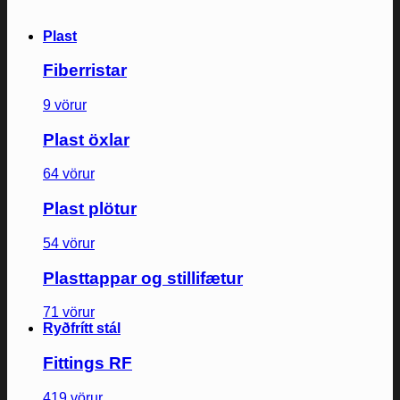
Plast
Fiberristar
9 vörur
Plast öxlar
64 vörur
Plast plötur
54 vörur
Plasttappar og stillifætur
71 vörur
Ryðfrítt stál
Fittings RF
419 vörur