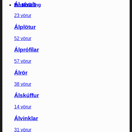
Ál sívalt
Innskráning
23 vörur
Álplötur
52 vörur
Álprófílar
57 vörur
Álrör
38 vörur
Álskúffur
14 vörur
Álvinklar
31 vörur