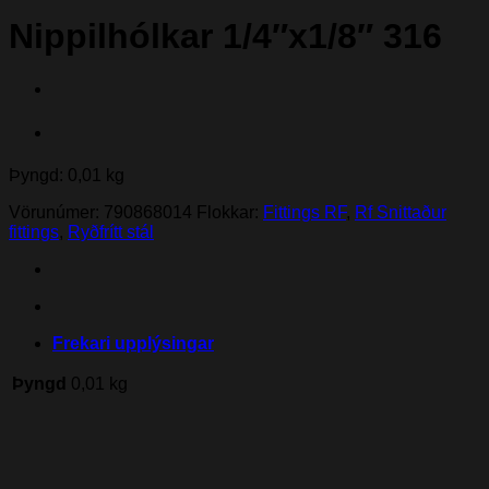
Nippilhólkar 1/4″x1/8″ 316
Þyngd: 0,01 kg
Vörunúmer:
790868014
Flokkar:
Fittings RF
,
Rf Snittaður
fittings
,
Ryðfrítt stál
Frekari upplýsingar
Þyngd
0,01 kg