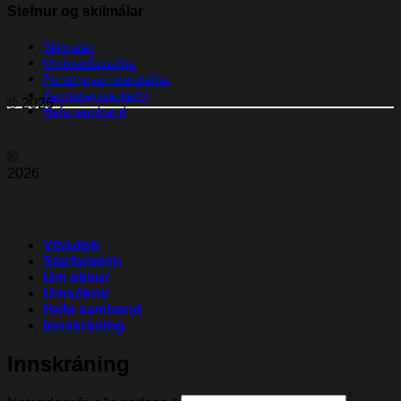
Stefnur og skilmálar
Skilmálar
Umhverfisstefna
Persónuverndarstefna
Samfélagsverkefni
© 2026
Hafa samband
©
2026
Vörulisti
Starfsmenn
Um okkur
Umsóknir
Hafa samband
Innskráning
Innskráning