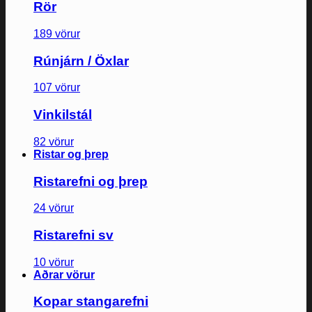
Rör
189 vörur
Rúnjárn / Öxlar
107 vörur
Vinkilstál
82 vörur
Ristar og þrep
Ristarefni og þrep
24 vörur
Ristarefni sv
10 vörur
Aðrar vörur
Kopar stangarefni