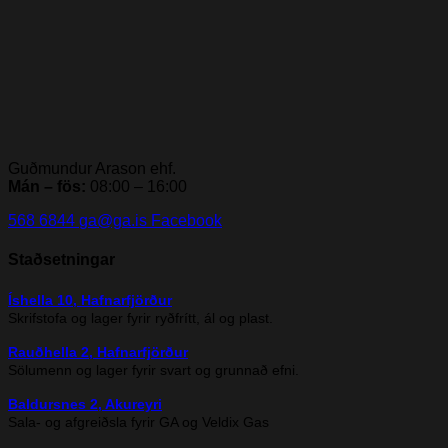
Guðmundur Arason ehf.
Mán – fös:
08:00 – 16:00
568 6844
ga@ga.is
Facebook
Staðsetningar
Íshella 10, Hafnarfjörður
Skrifstofa og lager fyrir ryðfrítt, ál og plast.
Rauðhella 2, Hafnarfjörður
Sölumenn og lager fyrir svart og grunnað efni.
Baldursnes 2, Akureyri
Sala- og afgreiðsla fyrir GA og Veldix Gas