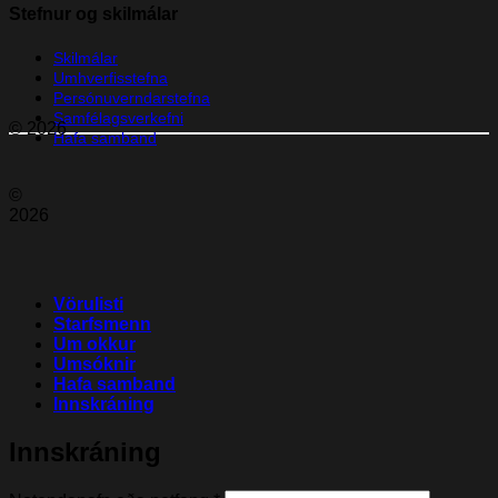
Stefnur og skilmálar
Skilmálar
Umhverfisstefna
Persónuverndarstefna
Samfélagsverkefni
© 2026
Hafa samband
©
2026
Vörulisti
Starfsmenn
Um okkur
Umsóknir
Hafa samband
Innskráning
Innskráning