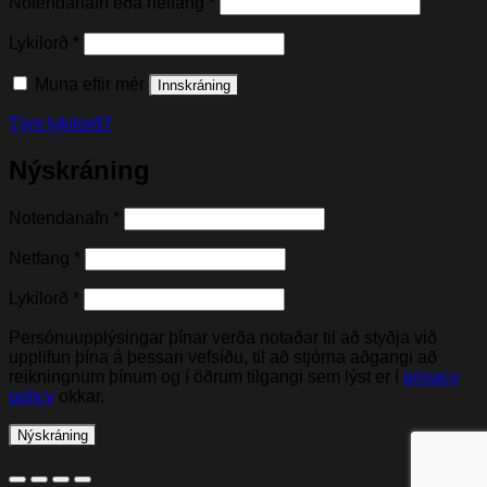
Nauðsynleg(t)
Notendanafn eða netfang
*
Nauðsynleg(t)
Lykilorð
*
Muna eftir mér
Innskráning
Týnt lykilorð?
Nýskráning
Nauðsynleg(t)
Notendanafn
*
Nauðsynleg(t)
Netfang
*
Nauðsynleg(t)
Lykilorð
*
Persónuupplýsingar þínar verða notaðar til að styðja við
upplifun þína á þessari vefsíðu, til að stjórna aðgangi að
reikningnum þínum og í öðrum tilgangi sem lýst er í
privacy
policy
okkar.
Nýskráning