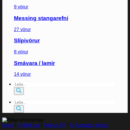
9 vörur
Messing stangarefni
27 vörur
Slípivörur
8 vörur
Smávara / lamir
14 vörur
Products
search
Products
search
Heim
/
Ryðfrítt stál
/
Fittings RF
/
Rf Snittaður fittings