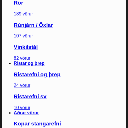
Rör
189 vörur
Rúnjárn / Öxlar
107 vörur
Vinkilstál
82 vörur
Ristar og þrep
Ristarefni og þrep
24 vörur
Ristarefni sv
10 vörur
Aðrar vörur
Kopar stangarefni