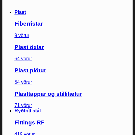
Plast
Fiberristar
9 vörur
Plast öxlar
64 vörur
Plast plötur
54 vörur
Plasttappar og stillifætur
71 vörur
Ryðfrítt stál
Fittings RF
419 vörur