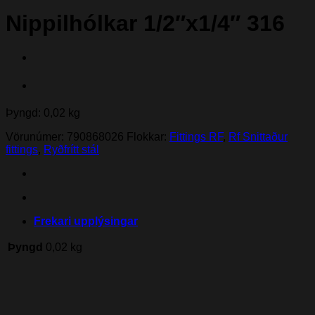
Nippilhólkar 1/2″x1/4″ 316
Þyngd: 0,02 kg
Vörunúmer:
790868026
Flokkar:
Fittings RF
,
Rf Snittaður
fittings
,
Ryðfrítt stál
Frekari upplýsingar
Þyngd
0,02 kg