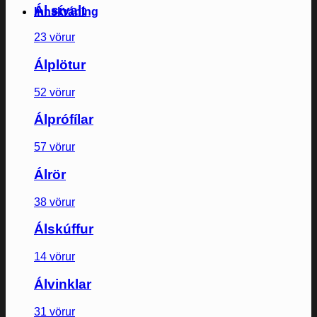
Ál sívalt
Innskráning
23 vörur
Álplötur
52 vörur
Álprófílar
57 vörur
Álrör
38 vörur
Álskúffur
14 vörur
Álvinklar
31 vörur