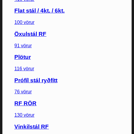
Flat stál / 4kt. / 6kt.
100 vörur
Öxulstál RF
91 vörur
Plötur
116 vörur
Prófíl stál ryðfítt
76 vörur
RF RÖR
130 vörur
Vinkilstál RF