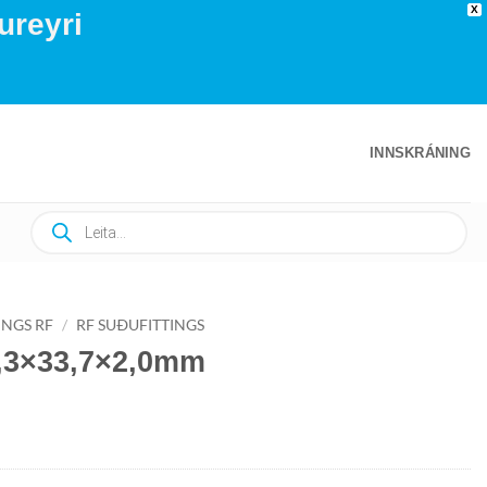
X
ureyri
INNSKRÁNING
Products
search
INGS RF
/
RF SUÐUFITTINGS
,3×33,7×2,0mm