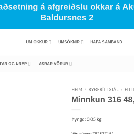
aðsetning á afgreiðslu okkar á Ak
Baldursnes 2
UM OKKUR
UMSÓKNIR
HAFA SAMBAND
STAR OG ÞREP
AÐRAR VÖRUR
HEIM
/
RYÐFRÍTT STÁL
/
FITT
Minnkun 316 48
Þyngd: 0,05 kg
Vörunúmer:
792877151