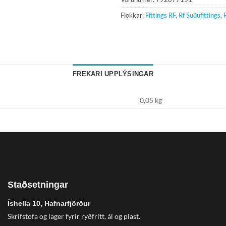
Flokkar:
Fittings RF
,
Rf Suðufittings
,
FREKARI UPPLÝSINGAR
0,05 kg
Staðsetningar
Íshella 10, Hafnarfjörður
Skrifstofa og lager fyrir ryðfrítt, ál og plast.