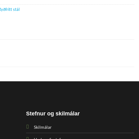
Ryðfrítt stál
Stefnur og skilmálar
Skilmálar