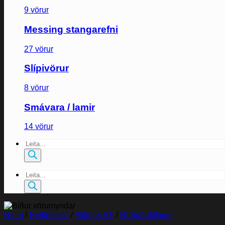
9 vörur
Messing stangarefni
27 vörur
Slípivörur
8 vörur
Smávara / lamir
14 vörur
Products
search
Products
search
Heim
/
Ryðfrítt stál
/
Fittings RF
/
Rf Suðufittings