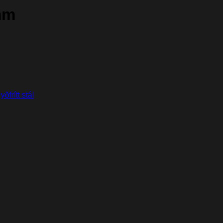
mm
yðfrítt stál