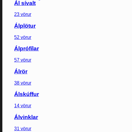
Ál sívalt
23 vörur
Álplötur
52 vörur
Álprófílar
57 vörur
Álrör
38 vörur
Álskúffur
14 vörur
Álvinklar
31 vörur