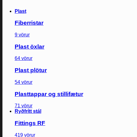
Plast
Fiberristar
9 vörur
Plast öxlar
64 vörur
Plast plötur
54 vörur
Plasttappar og stillifætur
71 vörur
Ryðfrítt stál
Fittings RF
419 vörur