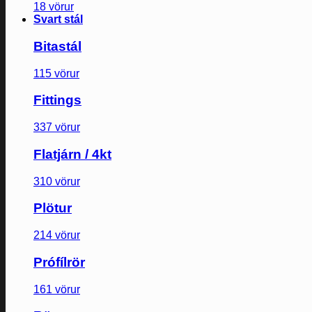
18 vörur
Svart stál
Bitastál
115 vörur
Fittings
337 vörur
Flatjárn / 4kt
310 vörur
Plötur
214 vörur
Prófílrör
161 vörur