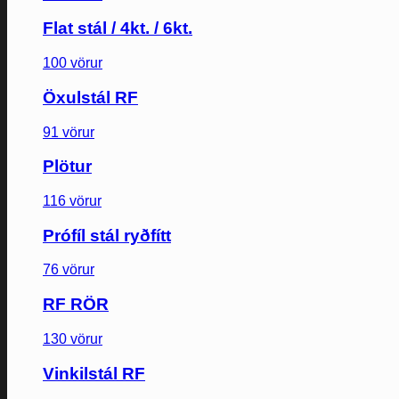
Flat stál / 4kt. / 6kt.
100 vörur
Öxulstál RF
91 vörur
Plötur
116 vörur
Prófíl stál ryðfítt
76 vörur
RF RÖR
130 vörur
Vinkilstál RF