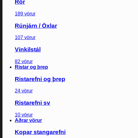
Rör
189 vörur
Rúnjárn / Öxlar
107 vörur
Vinkilstál
82 vörur
Ristar og þrep
Ristarefni og þrep
24 vörur
Ristarefni sv
10 vörur
Aðrar vörur
Kopar stangarefni