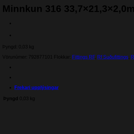
Minnkun 316 33,7×21,3×2,0
Þyngd: 0,03 kg
Vörunúmer:
792877101
Flokkar:
Fittings RF
,
Rf Suðufittings
,
R
Frekari upplýsingar
Þyngd
0,03 kg