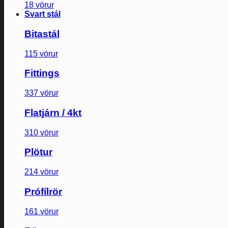
18 vörur
Svart stál
Bitastál
115 vörur
Fittings
337 vörur
Flatjárn / 4kt
310 vörur
Plötur
214 vörur
Prófílrör
161 vörur