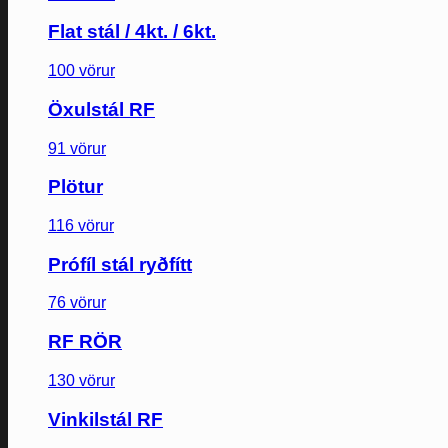
Flat stál / 4kt. / 6kt.
100 vörur
Öxulstál RF
91 vörur
Plötur
116 vörur
Prófíl stál ryðfítt
76 vörur
RF RÖR
130 vörur
Vinkilstál RF