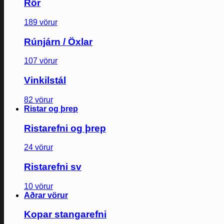
Rör
189 vörur
Rúnjárn / Öxlar
107 vörur
Vinkilstál
82 vörur
Ristar og þrep
Ristarefni og þrep
24 vörur
Ristarefni sv
10 vörur
Aðrar vörur
Kopar stangarefni