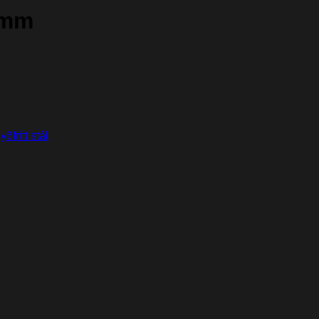
0mm
yðfrítt stál