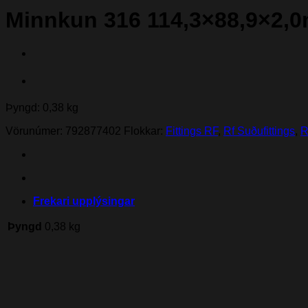
Minnkun 316 114,3×88,9×2,
Þyngd: 0,38 kg
Vörunúmer:
792877402
Flokkar:
Fittings RF
,
Rf Suðufittings
,
R
Frekari upplýsingar
Þyngd
0,38 kg