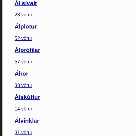
Ál sívalt
23 vörur
Álplötur
52 vörur
Álprófílar
57 vörur
Álrör
38 vörur
Álskúffur
14 vörur
Álvinklar
31 vörur