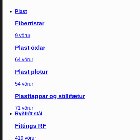
Plast
Fiberristar
9 vörur
Plast öxlar
64 vörur
Plast plötur
54 vörur
Plasttappar og stillifætur
71 vörur
Ryðfrítt stál
Fittings RF
419 vörur