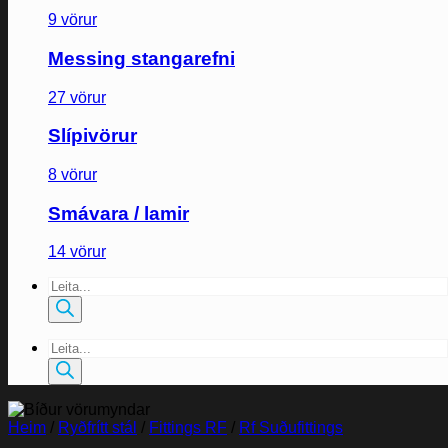
9 vörur
Messing stangarefni
27 vörur
Slípivörur
8 vörur
Smávara / lamir
14 vörur
Products
search
Products
search
Heim
/
Ryðfrítt stál
/
Fittings RF
/
Rf Suðufittings