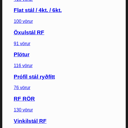
Flat stál / 4kt. / 6kt.
100 vörur
Öxulstál RF
91 vörur
Plötur
116 vörur
Prófíl stál ryðfítt
76 vörur
RF RÖR
130 vörur
Vinkilstál RF