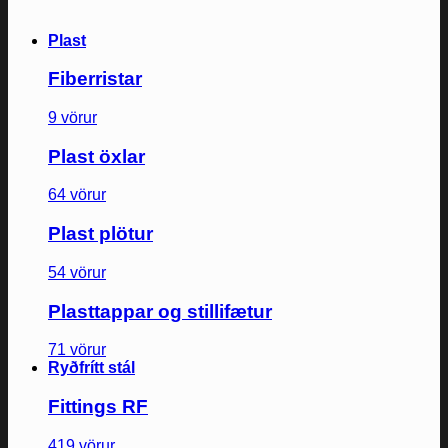
Plast
Fiberristar
9 vörur
Plast öxlar
64 vörur
Plast plötur
54 vörur
Plasttappar og stillifætur
71 vörur
Ryðfrítt stál
Fittings RF
419 vörur