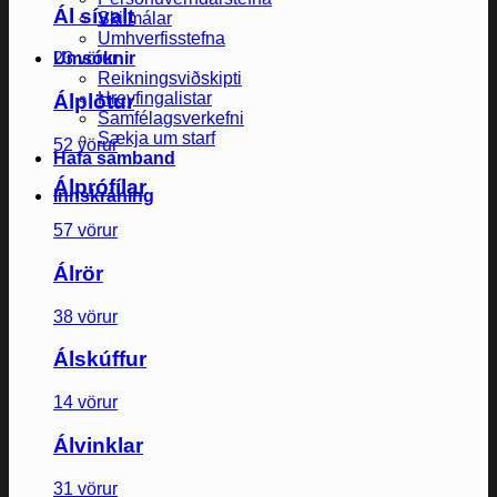
Ál sívalt
Skilmálar
Umhverfisstefna
Umsóknir
23 vörur
Reikningsviðskipti
Hreyfingalistar
Álplötur
Samfélagsverkefni
Sækja um starf
52 vörur
Hafa samband
Álprófílar
Innskráning
57 vörur
Álrör
38 vörur
Álskúffur
14 vörur
Álvinklar
31 vörur