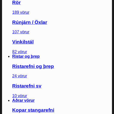
Rör
189 vörur
Rúnjárn / Öxlar
107 vörur
Vinkilstál
82 vörur
Ristar og þrep
Ristarefni og þrep
24 vörur
Ristarefni sv
10 vörur
Aðrar vörur
Kopar stangarefni