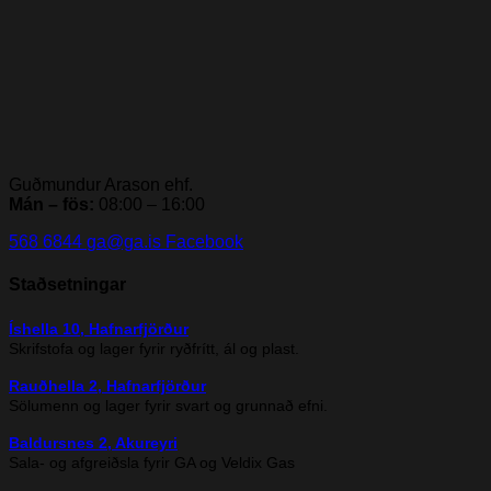
Guðmundur Arason ehf.
Mán – fös:
08:00 – 16:00
568 6844
ga@ga.is
Facebook
Staðsetningar
Íshella 10, Hafnarfjörður
Skrifstofa og lager fyrir ryðfrítt, ál og plast.
Rauðhella 2, Hafnarfjörður
Sölumenn og lager fyrir svart og grunnað efni.
Baldursnes 2, Akureyri
Sala- og afgreiðsla fyrir GA og Veldix Gas