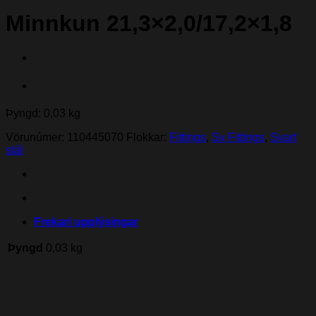
Minnkun 21,3×2,0/17,2×1,8
Þyngd: 0,03 kg
Vörunúmer:
110445070
Flokkar:
Fittings
,
Sv Fittings
,
Svart
stál
Frekari upplýsingar
Þyngd
0,03 kg