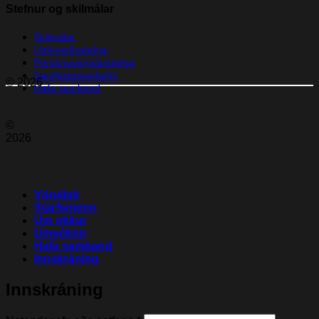
Stefnur og skilmálar
Skilmálar
Umhverfisstefna
Persónuverndarstefna
Samfélagsverkefni
© 2026
Hafa samband
©
2026
Vörulisti
Starfsmenn
Um okkur
Umsóknir
Hafa samband
Innskráning
Innskráning