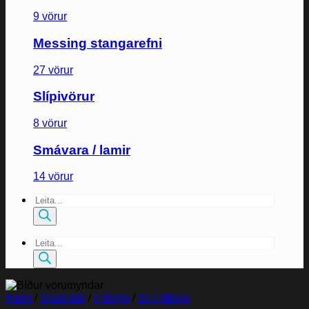
9 vörur
Messing stangarefni
27 vörur
Slípivörur
8 vörur
Smávara / lamir
14 vörur
Products
search
Products
search
Heim
/
Svart stál
/
Fittings
/
Sv Fittings