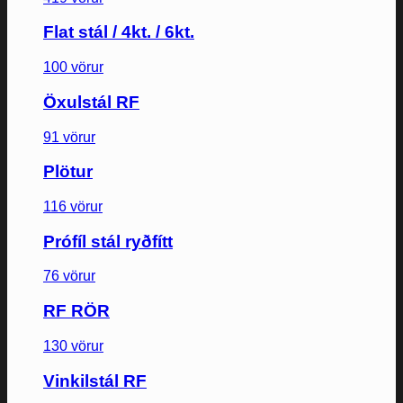
Flat stál / 4kt. / 6kt.
100 vörur
Öxulstál RF
91 vörur
Plötur
116 vörur
Prófíl stál ryðfítt
76 vörur
RF RÖR
130 vörur
Vinkilstál RF