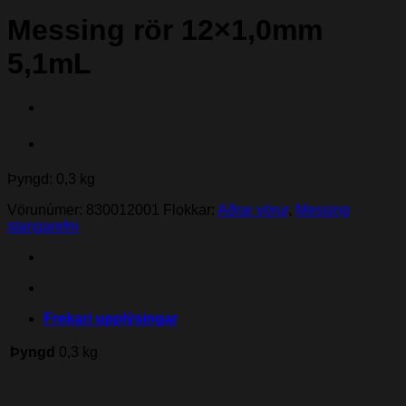
Messing rör 12×1,0mm
5,1mL
Þyngd: 0,3 kg
Vörunúmer:
830012001
Flokkar:
Aðrar vörur
,
Messing
stangarefni
Frekari upplýsingar
Þyngd
0,3 kg