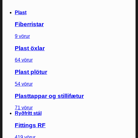
Plast
Fiberristar
9 vörur
Plast öxlar
64 vörur
Plast plötur
54 vörur
Plasttappar og stillifætur
71 vörur
Ryðfrítt stál
Fittings RF
419 vörur