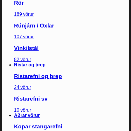
Rör
189 vörur
Rúnjárn / Öxlar
107 vörur
Vinkilstál
82 vörur
Ristar og þrep
Ristarefni og þrep
24 vörur
Ristarefni sv
10 vörur
Aðrar vörur
Kopar stangarefni