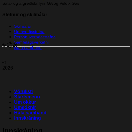
Sala- og afgreiðsla fyrir GA og Veldix Gas
Stefnur og skilmálar
Skilmálar
Umhverfisstefna
Persónuverndarstefna
Samfélagsverkefni
© 2026
Hafa samband
©
2026
Vörulisti
Starfsmenn
Um okkur
Umsóknir
Hafa samband
Innskráning
Innskráning