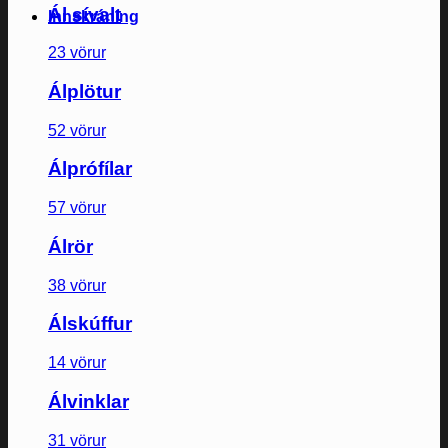
Ál sívalt
Innskráning
23 vörur
Álplötur
52 vörur
Álprófílar
57 vörur
Álrör
38 vörur
Álskúffur
14 vörur
Álvinklar
31 vörur