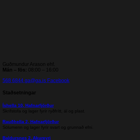
Guðmundur Arason ehf.
Mán – fös:
08:00 – 16:00
568 6844
ga@ga.is
Facebook
Staðsetningar
Íshella 10, Hafnarfjörður
Skrifstofa og lager fyrir ryðfrítt, ál og plast.
Rauðhella 2, Hafnarfjörður
Sölumenn og lager fyrir svart og grunnað efni.
Baldursnes 2, Akureyri