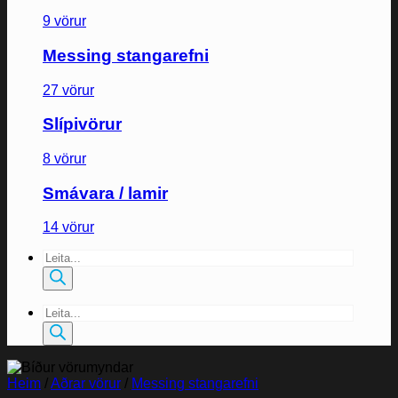
9 vörur
Messing stangarefni
27 vörur
Slípivörur
8 vörur
Smávara / lamir
14 vörur
Products
search
Products
search
Heim
/
Aðrar vörur
/
Messing stangarefni