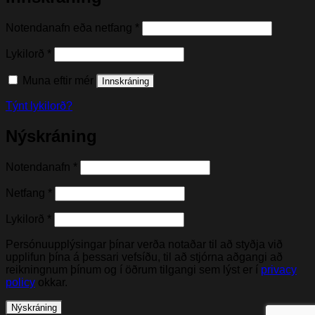
Nauðsynleg(t)
Notendanafn eða netfang
*
Nauðsynleg(t)
Lykilorð
*
Muna eftir mér
Innskráning
Týnt lykilorð?
Nýskráning
Nauðsynleg(t)
Notendanafn
*
Nauðsynleg(t)
Netfang
*
Nauðsynleg(t)
Lykilorð
*
Persónuupplýsingar þínar verða notaðar til að styðja við
upplifun þína á þessari vefsíðu, til að stjórna aðgangi að
reikningnum þínum og í öðrum tilgangi sem lýst er í
privacy
policy
okkar.
Nýskráning