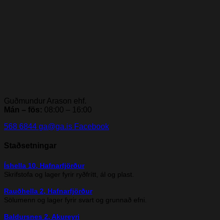
Guðmundur Arason ehf.
Mán – fös:
08:00 – 16:00
568 6844
ga@ga.is
Facebook
Staðsetningar
Íshella 10, Hafnarfjörður
Skrifstofa og lager fyrir ryðfrítt, ál og plast.
Rauðhella 2, Hafnarfjörður
Sölumenn og lager fyrir svart og grunnað efni.
Baldursnes 2, Akureyri