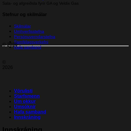
Sala- og afgreiðsla fyrir GA og Veldix Gas
Stefnur og skilmálar
Skilmálar
Umhverfisstefna
Persónuverndarstefna
Samfélagsverkefni
© 2026
Hafa samband
©
2026
Vörulisti
Starfsmenn
Um okkur
Umsóknir
Hafa samband
Innskráning
Innskráning