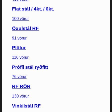
Flat stál / 4kt. / 6kt.
100 vörur
Öxulstál RF
91 vörur
Plötur
116 vörur
Prófíl stál ryðfítt
76 vörur
RF RÖR
130 vörur
Vinkilstál RF