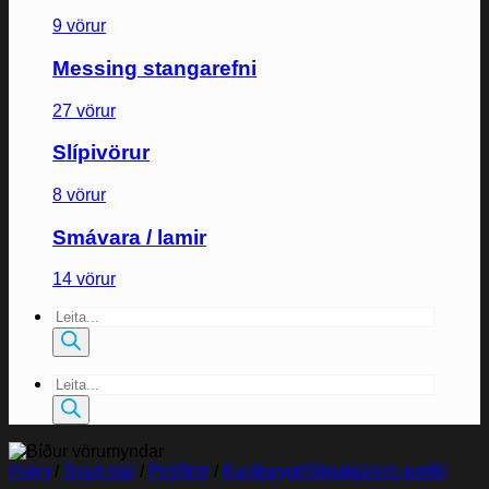
9 vörur
Messing stangarefni
27 vörur
Slípivörur
8 vörur
Smávara / lamir
14 vörur
Products
search
Products
search
Heim
/
Svart stál
/
Prófílrör
/
Kaldbeygt/Stigakjálki/c-prófíll