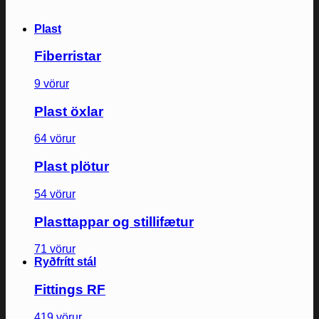
Plast
Fiberristar
9 vörur
Plast öxlar
64 vörur
Plast plötur
54 vörur
Plasttappar og stillifætur
71 vörur
Ryðfrítt stál
Fittings RF
419 vörur