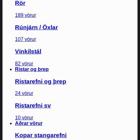
Rör
189 vörur
Rúnjárn / Öxlar
107 vörur
Vinkilstál
82 vörur
Ristar og þrep
Ristarefni og þrep
24 vörur
Ristarefni sv
10 vörur
Aðrar vörur
Kopar stangarefni