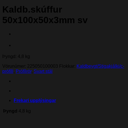
Kaldb.skúffur
50x100x50x3mm sv
Þyngd: 4,8 kg
Vörunúmer:
225050100003
Flokkar:
Kaldbeygt/Stigakjálki/c-
prófíll
,
Prófílrör
,
Svart stál
Frekari upplýsingar
Þyngd
4,8 kg