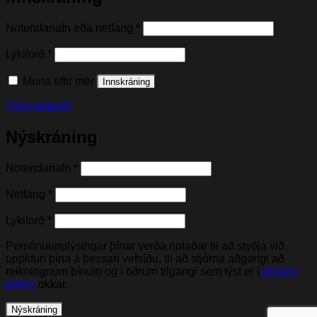
Nauðsynleg(t)
Notendanafn eða netfang
*
Nauðsynleg(t)
Lykilorð
*
Muna eftir mér
Innskráning
Týnt lykilorð?
Nýskráning
Nauðsynleg(t)
Notendanafn
*
Nauðsynleg(t)
Netfang
*
Nauðsynleg(t)
Lykilorð
*
Persónuupplýsingar þínar verða notaðar til að styðja við
upplifun þína á þessari vefsíðu, til að stjórna aðgangi að
reikningnum þínum og í öðrum tilgangi sem lýst er í
privacy
policy
okkar.
Nýskráning