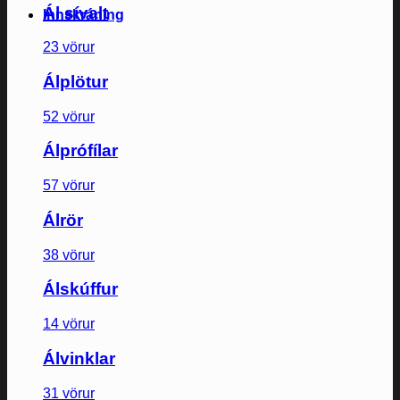
Ál sívalt
Innskráning
23 vörur
Álplötur
52 vörur
Álprófílar
57 vörur
Álrör
38 vörur
Álskúffur
14 vörur
Álvinklar
31 vörur