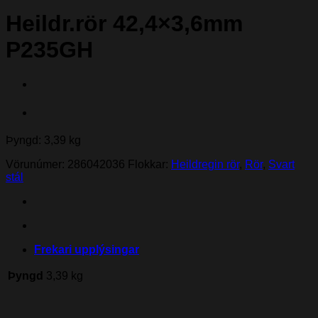
Heildr.rör 42,4×3,6mm
P235GH
Þyngd: 3,39 kg
Vörunúmer:
286042036
Flokkar:
Heildregin rör
,
Rör
,
Svart
stál
Frekari upplýsingar
Þyngd
3,39 kg