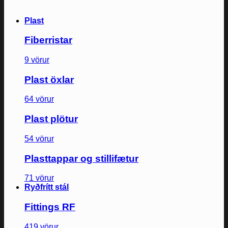
Plast
Fiberristar
9 vörur
Plast öxlar
64 vörur
Plast plötur
54 vörur
Plasttappar og stillifætur
71 vörur
Ryðfrítt stál
Fittings RF
419 vörur