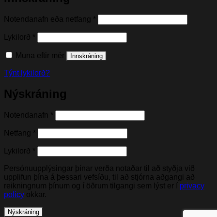
Nauðsynleg(t)
Notendanafn eða netfang
*
Nauðsynleg(t)
Lykilorð
*
Muna eftir mér
Innskráning
Týnt lykilorð?
Nýskráning
Nauðsynleg(t)
Notendanafn
*
Nauðsynleg(t)
Netfang
*
Nauðsynleg(t)
Lykilorð
*
Persónuupplýsingar þínar verða notaðar til að styðja við
upplifun þína á þessari vefsíðu, til að stjórna aðgangi að
reikningnum þínum og í öðrum tilgangi sem lýst er í
privacy
policy
okkar.
Nýskráning