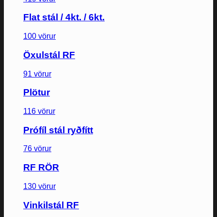
Flat stál / 4kt. / 6kt.
100 vörur
Öxulstál RF
91 vörur
Plötur
116 vörur
Prófíl stál ryðfítt
76 vörur
RF RÖR
130 vörur
Vinkilstál RF