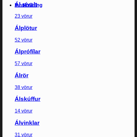
Ál sívalt
Innskráning
23 vörur
Álplötur
52 vörur
Álprófílar
57 vörur
Álrör
38 vörur
Álskúffur
14 vörur
Álvinklar
31 vörur