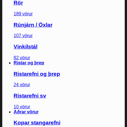
Rör
189 vörur
Rúnjárn / Öxlar
107 vörur
Vinkilstál
82 vörur
Ristar og þrep
Ristarefni og þrep
24 vörur
Ristarefni sv
10 vörur
Aðrar vörur
Kopar stangarefni