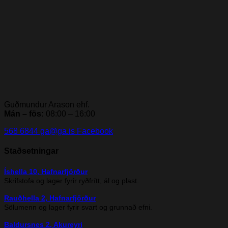
Guðmundur Arason ehf.
Mán – fös:
08:00 – 16:00
568 6844
ga@ga.is
Facebook
Staðsetningar
Íshella 10, Hafnarfjörður
Skrifstofa og lager fyrir ryðfrítt, ál og plast.
Rauðhella 2, Hafnarfjörður
Sölumenn og lager fyrir svart og grunnað efni.
Baldursnes 2, Akureyri