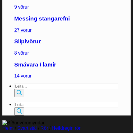
9 vörur
Messing stangarefni
27 vörur
Slípivörur
8 vörur
Smávara / lamir
14 vörur
Products
search
Products
search
Heim
/
Svart stál
/
Rör
/
Heildregin rör