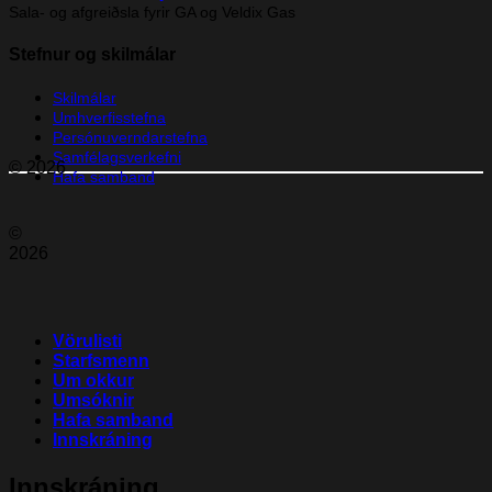
Sala- og afgreiðsla fyrir GA og Veldix Gas
Stefnur og skilmálar
Skilmálar
Umhverfisstefna
Persónuverndarstefna
Samfélagsverkefni
© 2026
Hafa samband
©
2026
Vörulisti
Starfsmenn
Um okkur
Umsóknir
Hafa samband
Innskráning
Innskráning