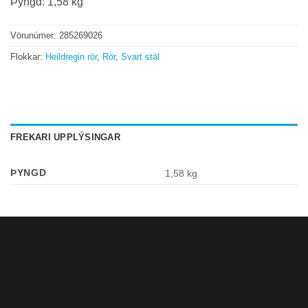
Þyngd: 1,58 kg
Vörunúmer:
285269026
Flokkar:
Heildregin rör
,
Rör
,
Svart stál
FREKARI UPPLÝSINGAR
ÞYNGD
1,58 kg