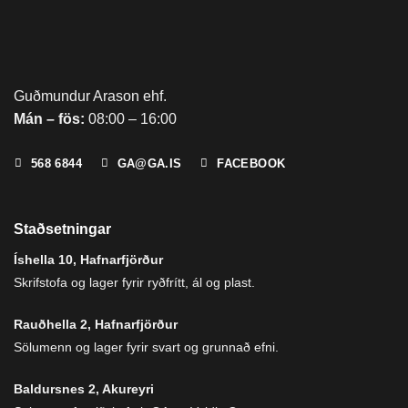
Guðmundur Arason ehf.
Mán – fös:
08:00 – 16:00
568 6844
GA@GA.IS
FACEBOOK
Staðsetningar
Íshella 10, Hafnarfjörður
Skrifstofa og lager fyrir ryðfrítt, ál og plast.
Rauðhella 2, Hafnarfjörður
Sölumenn og lager fyrir svart og grunnað efni.
Baldursnes 2, Akureyri