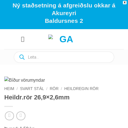
X
Ný staðsetning á afgreiðslu okkar á
Akureyri
Baldursnes 2
Skip
to
content
Products
search
HEIM
/
SVART STÁL
/
RÖR
/
HEILDREGIN RÖR
Heildr.rör 26,9×2,6mm