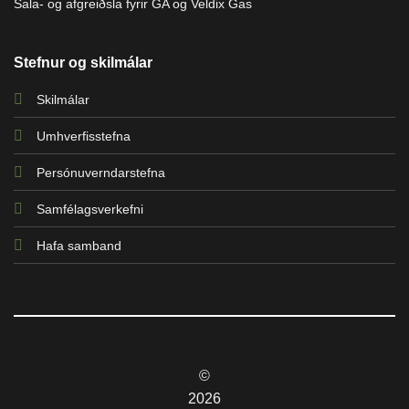
Sala- og afgreiðsla fyrir GA og Veldix Gas
Stefnur og skilmálar
Skilmálar
Umhverfisstefna
Persónuverndarstefna
Samfélagsverkefni
Hafa samband
©
2026