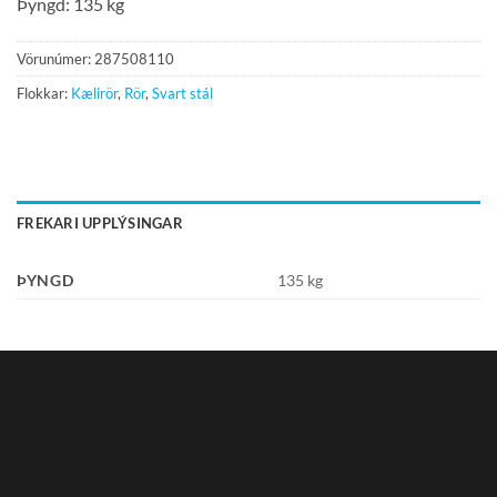
Þyngd: 135 kg
Vörunúmer:
287508110
Flokkar:
Kælirör
,
Rör
,
Svart stál
FREKARI UPPLÝSINGAR
ÞYNGD
135 kg