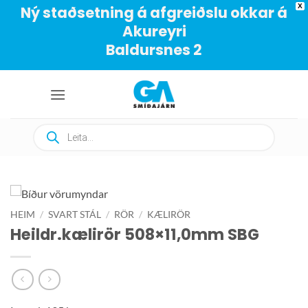
X
Ný staðsetning á afgreiðslu okkar á
Akureyri
Baldursnes 2
Skip
to
content
Products
search
HEIM
/
SVART STÁL
/
RÖR
/
KÆLIRÖR
Heildr.kælirör 508×11,0mm SBG