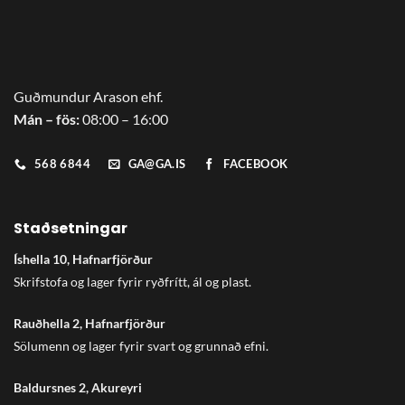
Guðmundur Arason ehf.
Mán – fös:
08:00 – 16:00
568 6844
GA@GA.IS
FACEBOOK
Staðsetningar
Íshella 10, Hafnarfjörður
Skrifstofa og lager fyrir ryðfrítt, ál og plast.
Rauðhella 2, Hafnarfjörður
Sölumenn og lager fyrir svart og grunnað efni.
Baldursnes 2, Akureyri