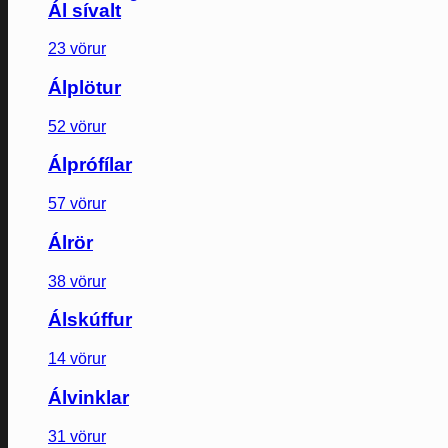
Ál sívalt
23 vörur
Álplötur
52 vörur
Álprófílar
57 vörur
Álrör
38 vörur
Álskúffur
14 vörur
Álvinklar
31 vörur