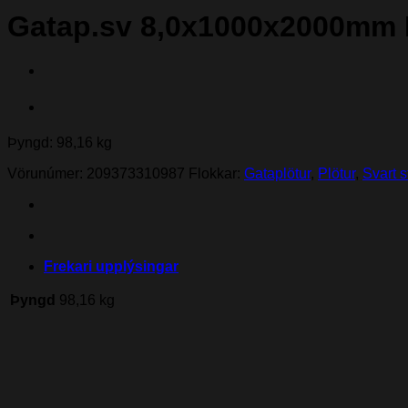
Gatap.sv 8,0x1000x2000mm
Þyngd: 98,16 kg
Vörunúmer:
209373310987
Flokkar:
Gataplötur
,
Plötur
,
Svart s
Frekari upplýsingar
Þyngd
98,16 kg