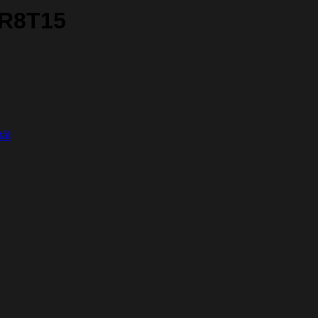
 R8T15
tál