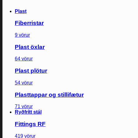
Plast
Fiberristar
9 vörur
Plast öxlar
64 vörur
Plast plötur
54 vörur
Plasttappar og stillifætur
71 vörur
Ryðfrítt stál
Fittings RF
419 vörur