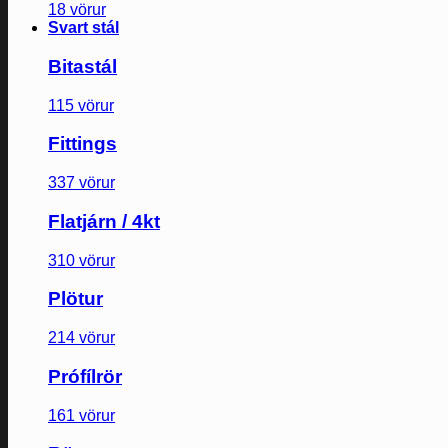
18 vörur
Svart stál
Bitastál
115 vörur
Fittings
337 vörur
Flatjárn / 4kt
310 vörur
Plötur
214 vörur
Prófílrör
161 vörur