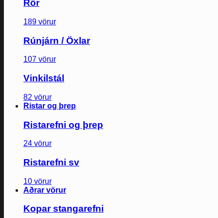
Rör
189 vörur
Rúnjárn / Öxlar
107 vörur
Vinkilstál
82 vörur
Ristar og þrep
Ristarefni og þrep
24 vörur
Ristarefni sv
10 vörur
Aðrar vörur
Kopar stangarefni