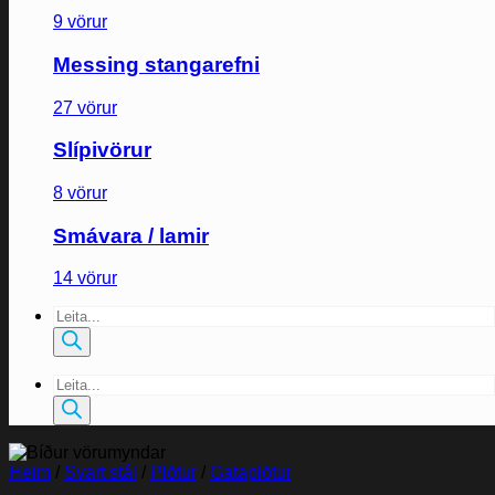
9 vörur
Messing stangarefni
27 vörur
Slípivörur
8 vörur
Smávara / lamir
14 vörur
Products
search
Products
search
Heim
/
Svart stál
/
Plötur
/
Gataplötur