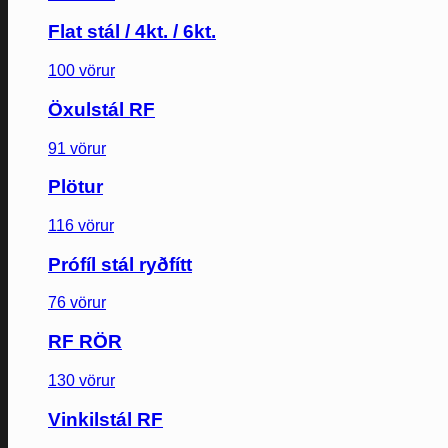
Flat stál / 4kt. / 6kt.
100 vörur
Öxulstál RF
91 vörur
Plötur
116 vörur
Prófíl stál ryðfítt
76 vörur
RF RÖR
130 vörur
Vinkilstál RF