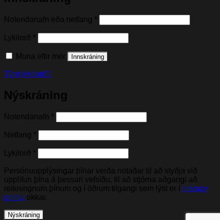
Nauðsynleg(t)
Notendanafn eða netfang
*
Nauðsynleg(t)
Lykilorð
*
Muna eftir mér
Innskráning
Týnt lykilorð?
Nýskráning
Nauðsynleg(t)
Notendanafn
*
Nauðsynleg(t)
Netfang
*
Nauðsynleg(t)
Lykilorð
*
Persónuupplýsingar þínar verða notaðar til að styðja við
upplifun þína á þessari vefsíðu, til að stjórna aðgangi að
reikningnum þínum og í öðrum tilgangi sem lýst er í
privacy
policy
okkar.
Nýskráning