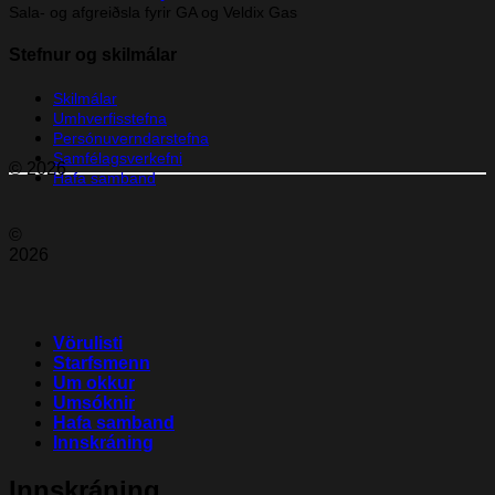
Sala- og afgreiðsla fyrir GA og Veldix Gas
Stefnur og skilmálar
Skilmálar
Umhverfisstefna
Persónuverndarstefna
Samfélagsverkefni
© 2026
Hafa samband
©
2026
Vörulisti
Starfsmenn
Um okkur
Umsóknir
Hafa samband
Innskráning
Innskráning