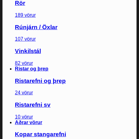
Rör
189 vörur
Rúnjárn / Öxlar
107 vörur
Vinkilstál
82 vörur
Ristar og þrep
Ristarefni og þrep
24 vörur
Ristarefni sv
10 vörur
Aðrar vörur
Kopar stangarefni