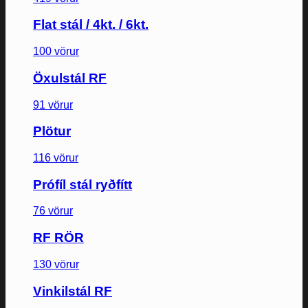
Flat stál / 4kt. / 6kt.
100 vörur
Öxulstál RF
91 vörur
Plötur
116 vörur
Prófíl stál ryðfítt
76 vörur
RF RÖR
130 vörur
Vinkilstál RF