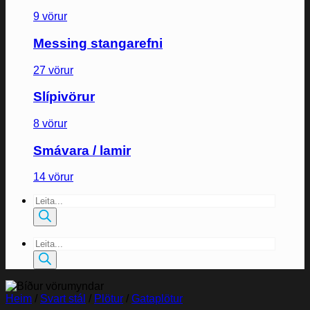
9 vörur
Messing stangarefni
27 vörur
Slípivörur
8 vörur
Smávara / lamir
14 vörur
Products
search
Products
search
Heim
/
Svart stál
/
Plötur
/
Gataplötur