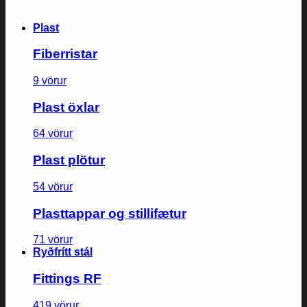
Plast
Fiberristar
9 vörur
Plast öxlar
64 vörur
Plast plötur
54 vörur
Plasttappar og stillifætur
71 vörur
Ryðfrítt stál
Fittings RF
419 vörur