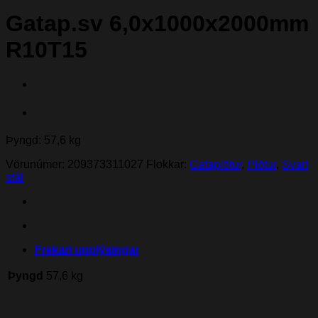
Gatap.sv 6,0x1000x2000mm
R10T15
Þyngd: 57,6 kg
Vörunúmer:
209373311027
Flokkar:
Gataplötur
,
Plötur
,
Svart
stál
Frekari upplýsingar
Þyngd
57,6 kg