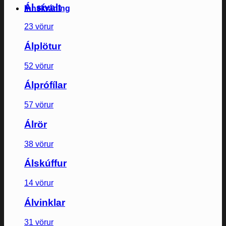
Ál sívalt
Innskráning
23 vörur
Álplötur
52 vörur
Álprófílar
57 vörur
Álrör
38 vörur
Álskúffur
14 vörur
Álvinklar
31 vörur