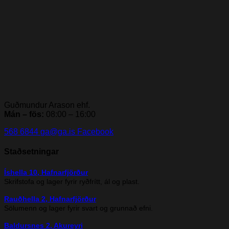
Guðmundur Arason ehf.
Mán – fös:
08:00 – 16:00
568 6844
ga@ga.is
Facebook
Staðsetningar
Íshella 10, Hafnarfjörður
Skrifstofa og lager fyrir ryðfrítt, ál og plast.
Rauðhella 2, Hafnarfjörður
Sölumenn og lager fyrir svart og grunnað efni.
Baldursnes 2, Akureyri