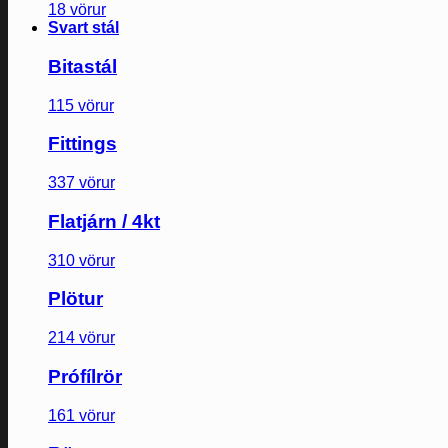
18 vörur
Svart stál
Bitastál
115 vörur
Fittings
337 vörur
Flatjárn / 4kt
310 vörur
Plötur
214 vörur
Prófílrör
161 vörur