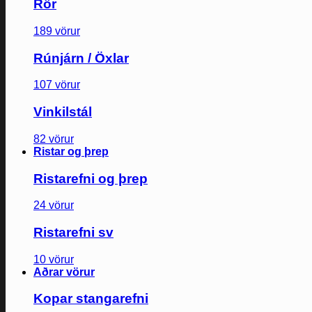
Rör
189 vörur
Rúnjárn / Öxlar
107 vörur
Vinkilstál
82 vörur
Ristar og þrep
Ristarefni og þrep
24 vörur
Ristarefni sv
10 vörur
Aðrar vörur
Kopar stangarefni