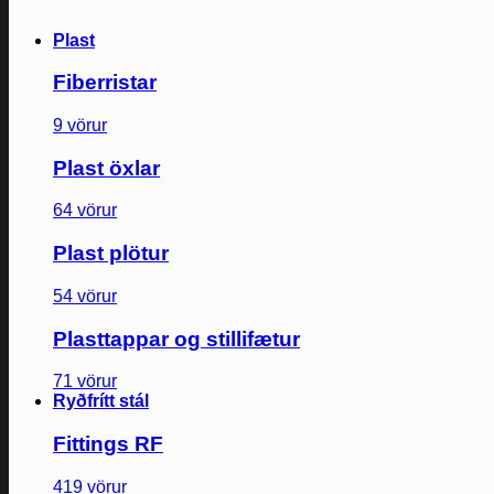
Plast
Fiberristar
9 vörur
Plast öxlar
64 vörur
Plast plötur
54 vörur
Plasttappar og stillifætur
71 vörur
Ryðfrítt stál
Fittings RF
419 vörur