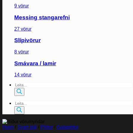
9 vörur
Messing stangarefni
27 vörur
Slípivörur
8 vörur
Smávara / lamir
14 vörur
Products
search
Products
search
Heim
/
Svart stál
/
Plötur
/
Gataplötur