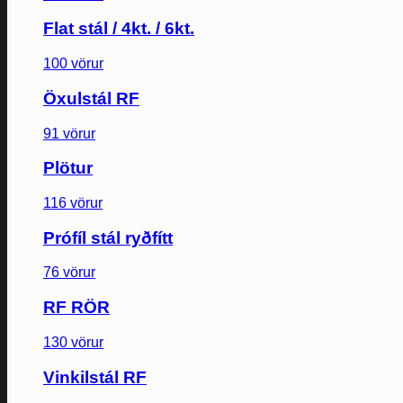
Flat stál / 4kt. / 6kt.
100 vörur
Öxulstál RF
91 vörur
Plötur
116 vörur
Prófíl stál ryðfítt
76 vörur
RF RÖR
130 vörur
Vinkilstál RF