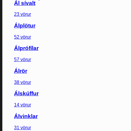
Ál sívalt
23 vörur
Álplötur
52 vörur
Álprófílar
57 vörur
Álrör
38 vörur
Álskúffur
14 vörur
Álvinklar
31 vörur