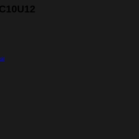
 C10U12
tál