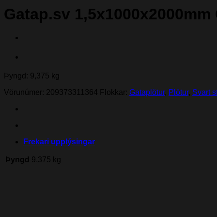
Gatap.sv 1,5x1000x2000mm
Þyngd: 9,375 kg
Vörunúmer:
209373311364
Flokkar:
Gataplötur
,
Plötur
,
Svart s
Frekari upplýsingar
Þyngd
9,375 kg