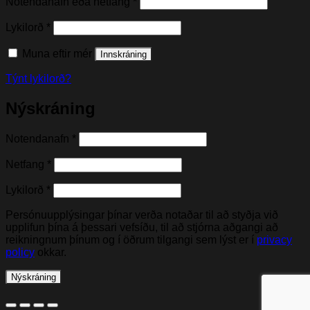
Nauðsynleg(t)
Notendanafn eða netfang
*
Nauðsynleg(t)
Lykilorð
*
Muna eftir mér
Innskráning
Týnt lykilorð?
Nýskráning
Nauðsynleg(t)
Notendanafn
*
Nauðsynleg(t)
Netfang
*
Nauðsynleg(t)
Lykilorð
*
Persónuupplýsingar þínar verða notaðar til að styðja við
upplifun þína á þessari vefsíðu, til að stjórna aðgangi að
reikningnum þínum og í öðrum tilgangi sem lýst er í
privacy
policy
okkar.
Nýskráning