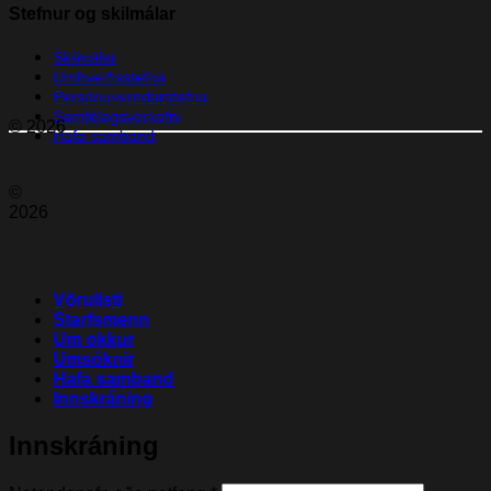
Stefnur og skilmálar
Skilmálar
Umhverfisstefna
Persónuverndarstefna
Samfélagsverkefni
© 2026
Hafa samband
©
2026
Vörulisti
Starfsmenn
Um okkur
Umsóknir
Hafa samband
Innskráning
Innskráning