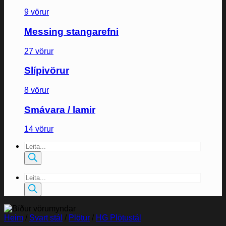
9 vörur
Messing stangarefni
27 vörur
Slípivörur
8 vörur
Smávara / lamir
14 vörur
Products
search
Products
search
Heim
/
Svart stál
/
Plötur
/
HG Plötustál