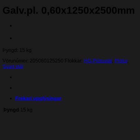
Galv.pl. 0,60x1250x2500mm
Þyngd: 15 kg
Vörunúmer:
205060125250
Flokkar:
HG Plötustál
,
Plötur
,
Svart stál
Frekari upplýsingar
Þyngd
15 kg