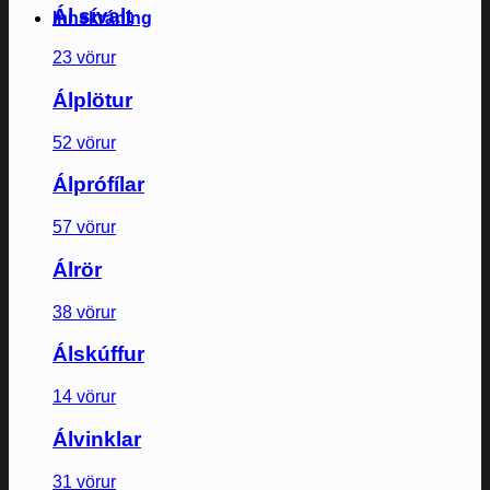
Ál sívalt
Innskráning
23 vörur
Álplötur
52 vörur
Álprófílar
57 vörur
Álrör
38 vörur
Álskúffur
14 vörur
Álvinklar
31 vörur