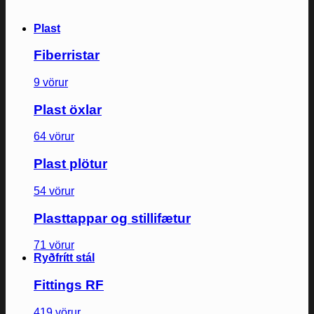
Plast
Fiberristar
9 vörur
Plast öxlar
64 vörur
Plast plötur
54 vörur
Plasttappar og stillifætur
71 vörur
Ryðfrítt stál
Fittings RF
419 vörur