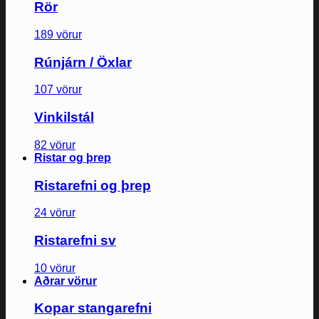
Rör
189 vörur
Rúnjárn / Öxlar
107 vörur
Vinkilstál
82 vörur
Ristar og þrep
Ristarefni og þrep
24 vörur
Ristarefni sv
10 vörur
Aðrar vörur
Kopar stangarefni