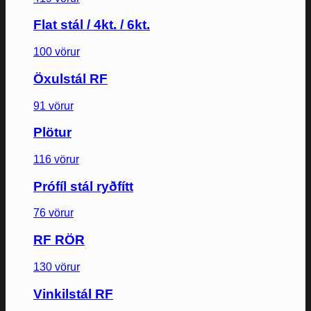
Flat stál / 4kt. / 6kt.
100 vörur
Öxulstál RF
91 vörur
Plötur
116 vörur
Prófíl stál ryðfítt
76 vörur
RF RÖR
130 vörur
Vinkilstál RF