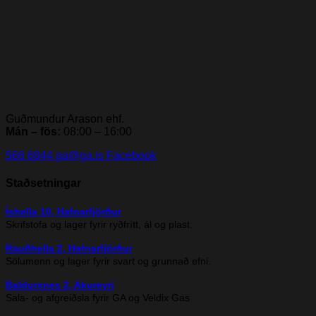
Guðmundur Arason ehf.
Mán – fös:
08:00 – 16:00
568 6844
ga@ga.is
Facebook
Staðsetningar
Íshella 10, Hafnarfjörður
Skrifstofa og lager fyrir ryðfrítt, ál og plast.
Rauðhella 2, Hafnarfjörður
Sölumenn og lager fyrir svart og grunnað efni.
Baldursnes 2, Akureyri
Sala- og afgreiðsla fyrir GA og Veldix Gas