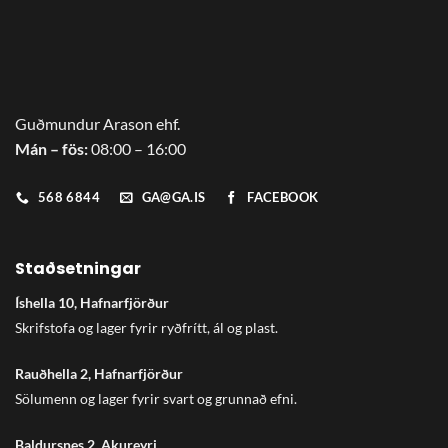
Guðmundur Arason ehf.
Mán – fös:
08:00 – 16:00
568 6844
GA@GA.IS
FACEBOOK
Staðsetningar
Íshella 10, Hafnarfjörður
Skrifstofa og lager fyrir ryðfrítt, ál og plast.
Rauðhella 2, Hafnarfjörður
Sölumenn og lager fyrir svart og grunnað efni.
Baldursnes 2, Akureyri