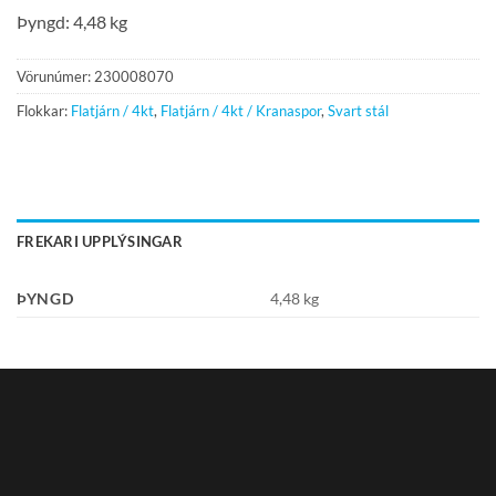
Þyngd: 4,48 kg
Vörunúmer:
230008070
Flokkar:
Flatjárn / 4kt
,
Flatjárn / 4kt / Kranaspor
,
Svart stál
FREKARI UPPLÝSINGAR
ÞYNGD
4,48 kg