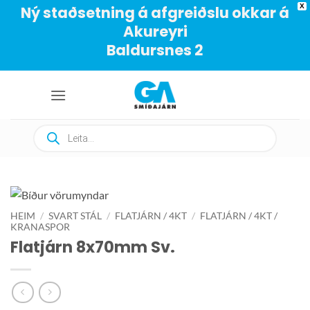
X
Ný staðsetning á afgreiðslu okkar á
Akureyri
Baldursnes 2
Skip
to
content
Products
search
HEIM
/
SVART STÁL
/
FLATJÁRN / 4KT
/
FLATJÁRN / 4KT /
KRANASPOR
Flatjárn 8x70mm Sv.