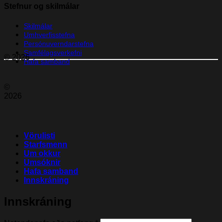
Stefnur og skilmálar
Skilmálar
Umhverfisstefna
Persónuverndarstefna
Samfélagsverkefni
© 2026
Hafa samband
©
2026
Vörulisti
Starfsmenn
Um okkur
Umsóknir
Hafa samband
Innskráning
Innskráning