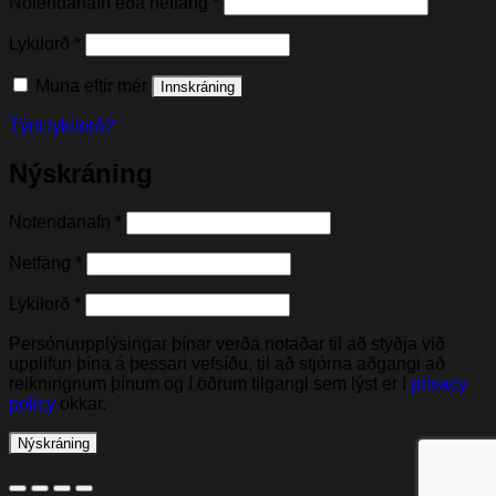
Nauðsynleg(t)
Notendanafn eða netfang
*
Nauðsynleg(t)
Lykilorð
*
Muna eftir mér
Innskráning
Týnt lykilorð?
Nýskráning
Nauðsynleg(t)
Notendanafn
*
Nauðsynleg(t)
Netfang
*
Nauðsynleg(t)
Lykilorð
*
Persónuupplýsingar þínar verða notaðar til að styðja við
upplifun þína á þessari vefsíðu, til að stjórna aðgangi að
reikningnum þínum og í öðrum tilgangi sem lýst er í
privacy
policy
okkar.
Nýskráning