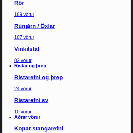
Rör
189 vörur
Rúnjárn / Öxlar
107 vörur
Vinkilstál
82 vörur
Ristar og þrep
Ristarefni og þrep
24 vörur
Ristarefni sv
10 vörur
Aðrar vörur
Kopar stangarefni