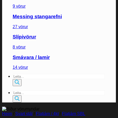
9 vörur
Messing stangarefni
27 vörur
Slípivörur
8 vörur
Smávara / lamir
14 vörur
Products
search
Products
search
Heim
/
Svart stál
/
Flatjárn / 4kt
/
Flatjárn SBL