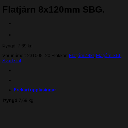
Flatjárn 8x120mm SBG.
Þyngd: 7,69 kg
Vörunúmer:
231008120
Flokkar:
Flatjárn / 4kt
,
Flatjárn SBL
,
Svart stál
Frekari upplýsingar
Þyngd
7,69 kg