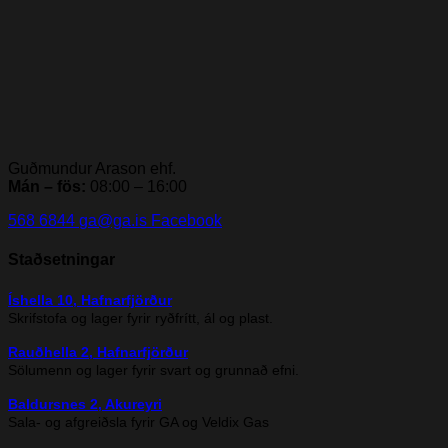
Guðmundur Arason ehf.
Mán – fös:
08:00 – 16:00
568 6844
ga@ga.is
Facebook
Staðsetningar
Íshella 10, Hafnarfjörður
Skrifstofa og lager fyrir ryðfrítt, ál og plast.
Rauðhella 2, Hafnarfjörður
Sölumenn og lager fyrir svart og grunnað efni.
Baldursnes 2, Akureyri
Sala- og afgreiðsla fyrir GA og Veldix Gas