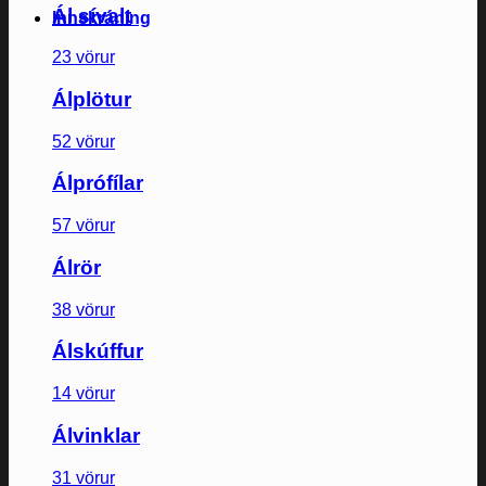
Ál sívalt
Innskráning
23 vörur
Álplötur
52 vörur
Álprófílar
57 vörur
Álrör
38 vörur
Álskúffur
14 vörur
Álvinklar
31 vörur