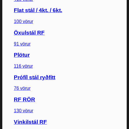
Flat stál / 4kt. / 6kt.
100 vörur
Öxulstál RF
91 vörur
Plötur
116 vörur
Prófíl stál ryðfítt
76 vörur
RF RÖR
130 vörur
Vinkilstál RF