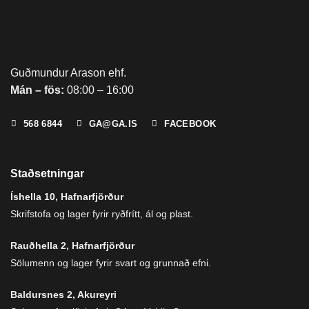
Guðmundur Arason ehf.
Mán – fös:
08:00 – 16:00
568 6844
GA@GA.IS
FACEBOOK
Staðsetningar
Íshella 10, Hafnarfjörður
Skrifstofa og lager fyrir ryðfrítt, ál og plast.
Rauðhella 2, Hafnarfjörður
Sölumenn og lager fyrir svart og grunnað efni.
Baldursnes 2, Akureyri