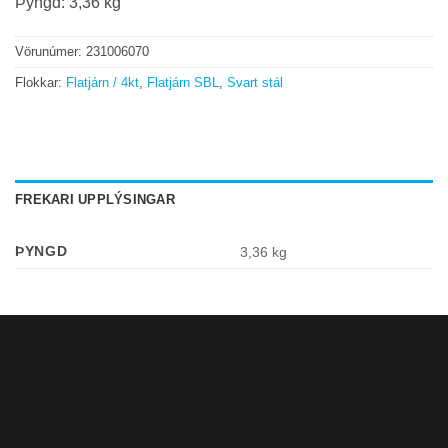
Þyngd: 3,36 kg
Vörunúmer:
231006070
Flokkar:
Flatjárn / 4kt
,
Flatjárn SBL
,
Svart stál
FREKARI UPPLÝSINGAR
ÞYNGD
3,36 kg