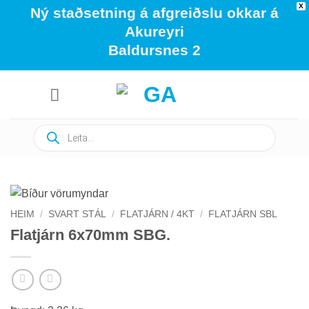
X
Ný staðsetning á afgreiðslu okkar á
Akureyri
Baldursnes 2
Skip
to
content
Products
search
HEIM
/
SVART STÁL
/
FLATJÁRN / 4KT
/
FLATJÁRN SBL
Flatjárn 6x70mm SBG.