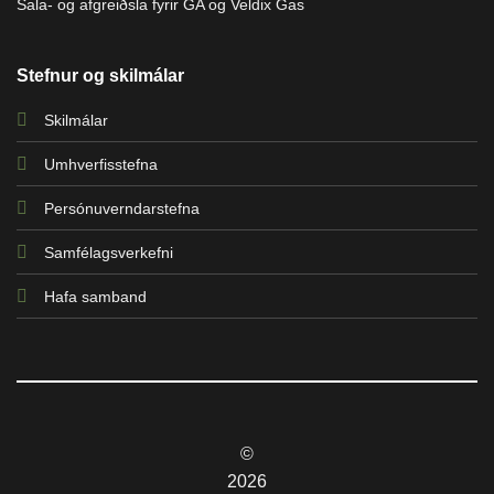
Sala- og afgreiðsla fyrir GA og Veldix Gas
Stefnur og skilmálar
Skilmálar
Umhverfisstefna
Persónuverndarstefna
Samfélagsverkefni
Hafa samband
©
2026