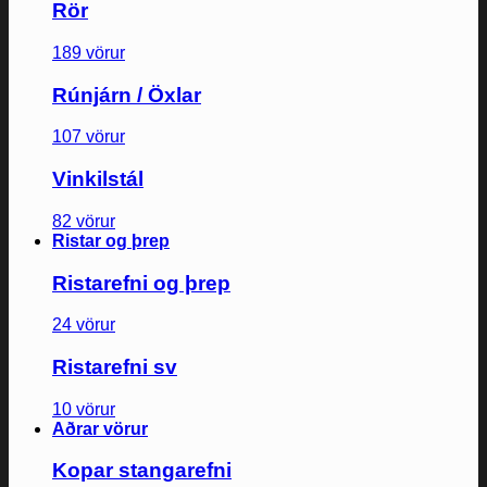
Rör
189 vörur
Rúnjárn / Öxlar
107 vörur
Vinkilstál
82 vörur
Ristar og þrep
Ristarefni og þrep
24 vörur
Ristarefni sv
10 vörur
Aðrar vörur
Kopar stangarefni