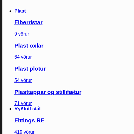
Plast
Fiberristar
9 vörur
Plast öxlar
64 vörur
Plast plötur
54 vörur
Plasttappar og stillifætur
71 vörur
Ryðfrítt stál
Fittings RF
419 vörur