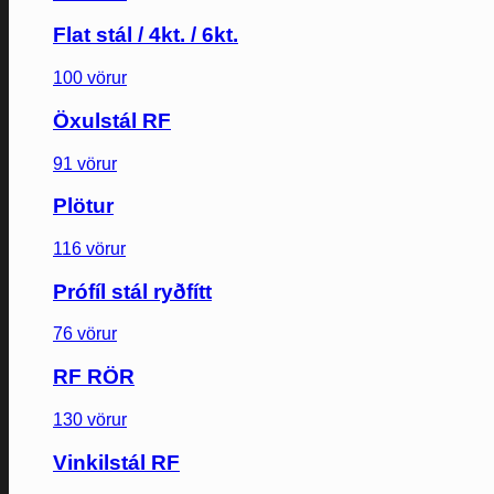
Flat stál / 4kt. / 6kt.
100 vörur
Öxulstál RF
91 vörur
Plötur
116 vörur
Prófíl stál ryðfítt
76 vörur
RF RÖR
130 vörur
Vinkilstál RF