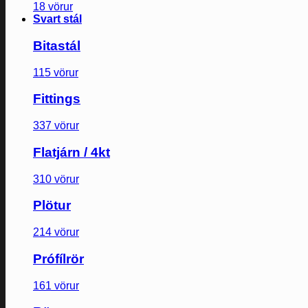
18 vörur
Svart stál
Bitastál
115 vörur
Fittings
337 vörur
Flatjárn / 4kt
310 vörur
Plötur
214 vörur
Prófílrör
161 vörur