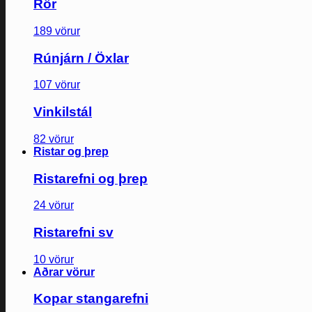
Rör
189 vörur
Rúnjárn / Öxlar
107 vörur
Vinkilstál
82 vörur
Ristar og þrep
Ristarefni og þrep
24 vörur
Ristarefni sv
10 vörur
Aðrar vörur
Kopar stangarefni