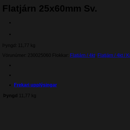
Flatjárn 25x60mm Sv.
Þyngd: 11,77 kg
Vörunúmer:
230025060
Flokkar:
Flatjárn / 4kt
,
Flatjárn / 4kt /
Frekari upplýsingar
Þyngd
11,77 kg