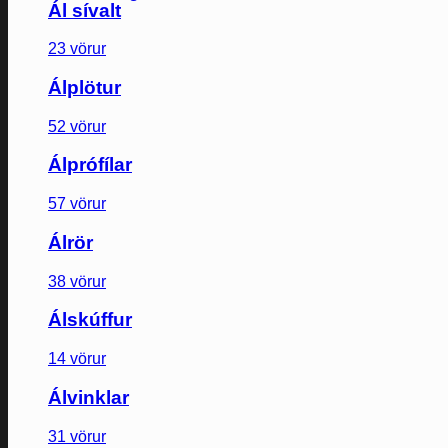
Ál sívalt
23 vörur
Álplötur
52 vörur
Álprófílar
57 vörur
Álrör
38 vörur
Álskúffur
14 vörur
Álvinklar
31 vörur