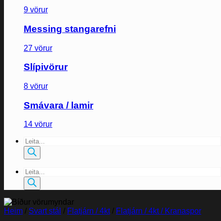
9 vörur
Messing stangarefni
27 vörur
Slípivörur
8 vörur
Smávara / lamir
14 vörur
Products
search
Products
search
Heim
/
Svart stál
/
Flatjárn / 4kt
/
Flatjárn / 4kt / Kranaspor