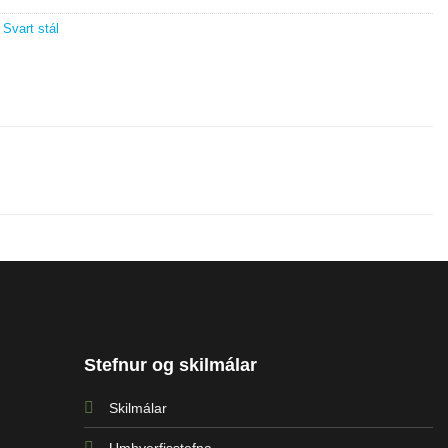
,
Svart stál
Stefnur og skilmálar
Skilmálar