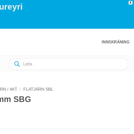
X
ureyri
INNSKRÁNING
Products
search
RN / 4KT
/
FLATJÁRN SBL
0mm SBG