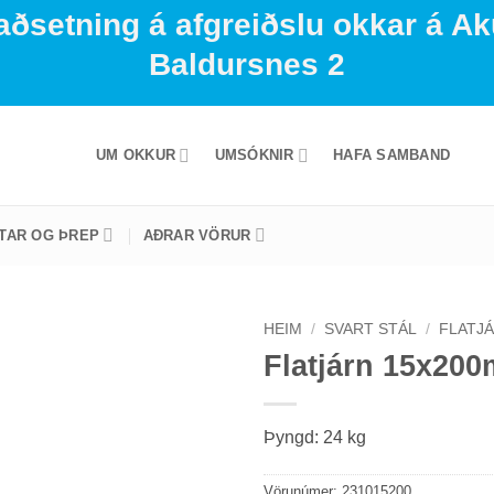
aðsetning á afgreiðslu okkar á Ak
Baldursnes 2
UM OKKUR
UMSÓKNIR
HAFA SAMBAND
STAR OG ÞREP
AÐRAR VÖRUR
HEIM
/
SVART STÁL
/
FLATJÁ
Flatjárn 15x20
Þyngd: 24 kg
Vörunúmer:
231015200