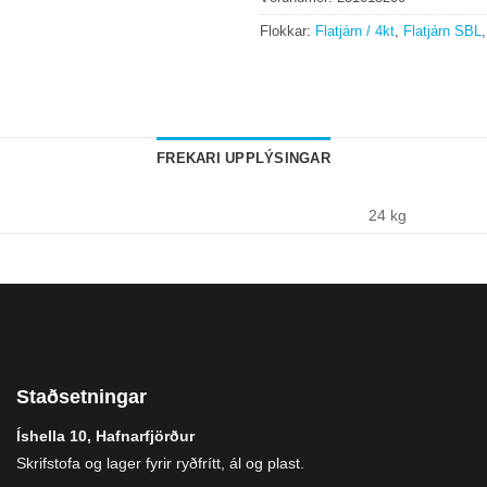
Flokkar:
Flatjárn / 4kt
,
Flatjárn SBL
FREKARI UPPLÝSINGAR
24 kg
Staðsetningar
Íshella 10, Hafnarfjörður
Skrifstofa og lager fyrir ryðfrítt, ál og plast.