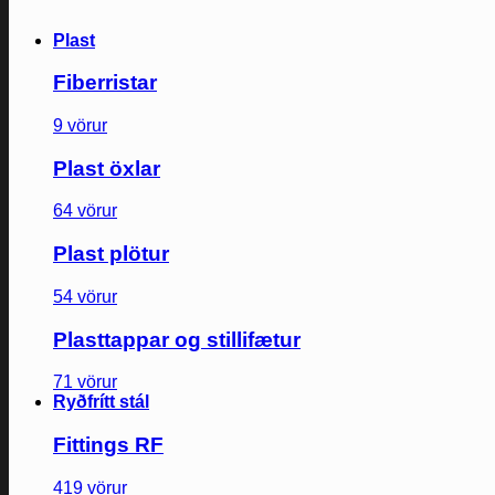
Plast
Fiberristar
9 vörur
Plast öxlar
64 vörur
Plast plötur
54 vörur
Plasttappar og stillifætur
71 vörur
Ryðfrítt stál
Fittings RF
419 vörur