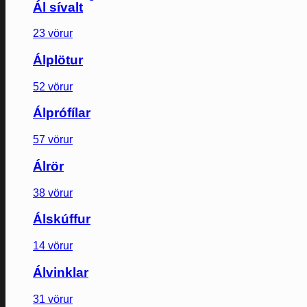
Ál sívalt
23 vörur
Álplötur
52 vörur
Álprófílar
57 vörur
Álrör
38 vörur
Álskúffur
14 vörur
Álvinklar
31 vörur