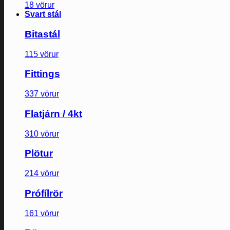
18 vörur
Svart stál
Bitastál
115 vörur
Fittings
337 vörur
Flatjárn / 4kt
310 vörur
Plötur
214 vörur
Prófílrör
161 vörur