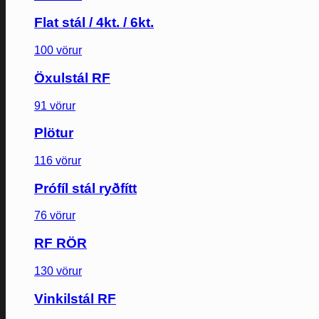
Flat stál / 4kt. / 6kt.
100 vörur
Öxulstál RF
91 vörur
Plötur
116 vörur
Prófíl stál ryðfítt
76 vörur
RF RÖR
130 vörur
Vinkilstál RF