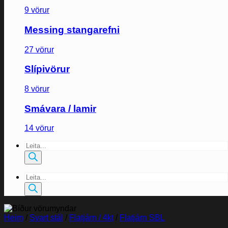
9 vörur
Messing stangarefni
27 vörur
Slípivörur
8 vörur
Smávara / lamir
14 vörur
Products
search
Products
search
Heim
/
Svart stál
/
Flatjárn / 4kt
/
Flatjárn SBL