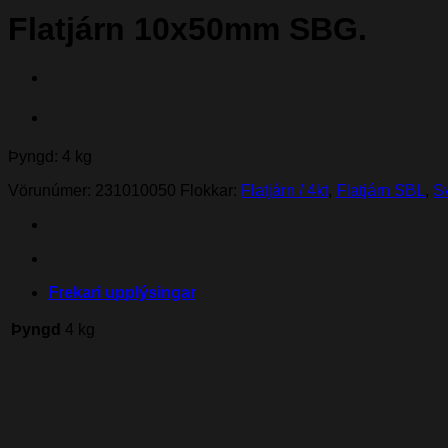
Flatjárn 10x50mm SBG.
Þyngd: 4 kg
Vörunúmer:
231010050
Flokkar:
Flatjárn / 4kt
,
Flatjárn SBL
,
Sv
Frekari upplýsingar
Þyngd
4 kg