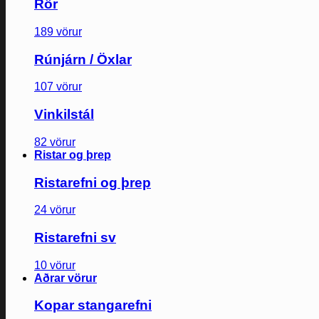
Rör
189 vörur
Rúnjárn / Öxlar
107 vörur
Vinkilstál
82 vörur
Ristar og þrep
Ristarefni og þrep
24 vörur
Ristarefni sv
10 vörur
Aðrar vörur
Kopar stangarefni