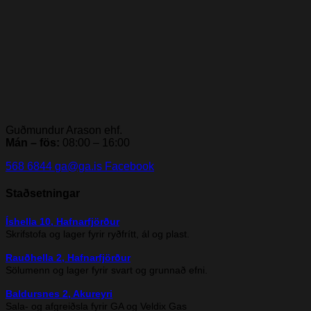
Guðmundur Arason ehf.
Mán – fös:
08:00 – 16:00
568 6844
ga@ga.is
Facebook
Staðsetningar
Íshella 10, Hafnarfjörður
Skrifstofa og lager fyrir ryðfrítt, ál og plast.
Rauðhella 2, Hafnarfjörður
Sölumenn og lager fyrir svart og grunnað efni.
Baldursnes 2, Akureyri
Sala- og afgreiðsla fyrir GA og Veldix Gas