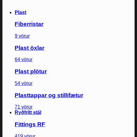
Plast
Fiberristar
9 vörur
Plast öxlar
64 vörur
Plast plötur
54 vörur
Plasttappar og stillifætur
71 vörur
Ryðfrítt stál
Fittings RF
419 vörur