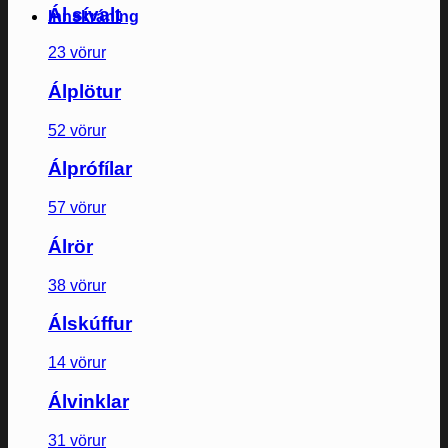
Ál sívalt
Innskráning
23 vörur
Álplötur
52 vörur
Álprófílar
57 vörur
Álrör
38 vörur
Álskúffur
14 vörur
Álvinklar
31 vörur