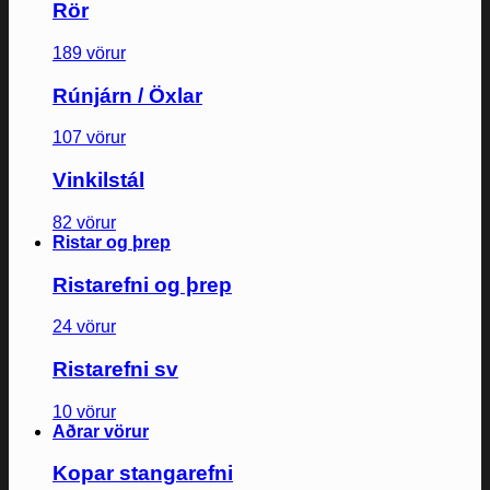
Rör
189 vörur
Rúnjárn / Öxlar
107 vörur
Vinkilstál
82 vörur
Ristar og þrep
Ristarefni og þrep
24 vörur
Ristarefni sv
10 vörur
Aðrar vörur
Kopar stangarefni