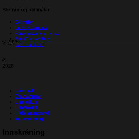
Stefnur og skilmálar
Skilmálar
Umhverfisstefna
Persónuverndarstefna
Samfélagsverkefni
© 2026
Hafa samband
©
2026
Vörulisti
Starfsmenn
Um okkur
Umsóknir
Hafa samband
Innskráning
Innskráning