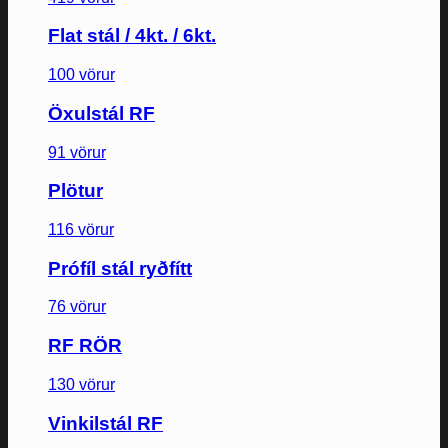
Flat stál / 4kt. / 6kt.
100 vörur
Öxulstál RF
91 vörur
Plötur
116 vörur
Prófíl stál ryðfítt
76 vörur
RF RÖR
130 vörur
Vinkilstál RF