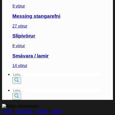
9 vörur
Messing stangarefni
27 vörur
Slípivörur
8 vörur
Smávara / lamir
14 vörur
Products
search
Products
search
Heim
/
Svart stál
/
Fittings
/
Lokar