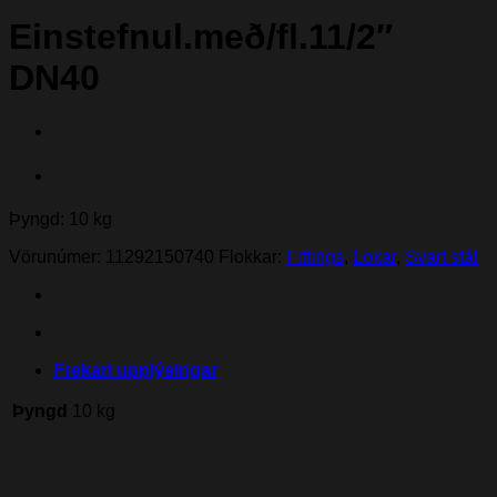
Einstefnul.með/fl.11/2″
DN40
Þyngd: 10 kg
Vörunúmer:
11292150740
Flokkar:
Fittings
,
Lokar
,
Svart stál
Frekari upplýsingar
Þyngd
10 kg