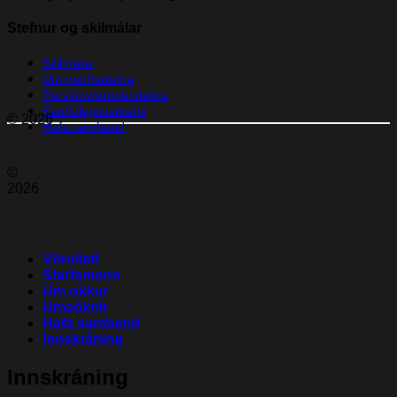
Stefnur og skilmálar
Skilmálar
Umhverfisstefna
Persónuverndarstefna
Samfélagsverkefni
© 2026
Hafa samband
©
2026
Vörulisti
Starfsmenn
Um okkur
Umsóknir
Hafa samband
Innskráning
Innskráning