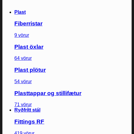
Plast
Fiberristar
9 vörur
Plast öxlar
64 vörur
Plast plötur
54 vörur
Plasttappar og stillifætur
71 vörur
Ryðfrítt stál
Fittings RF
419 vörur