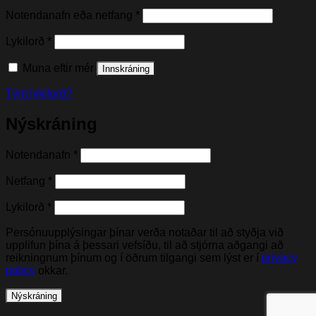
Nauðsynleg(t)
Notendanafn eða netfang
*
Nauðsynleg(t)
Lykilorð
*
Muna eftir mér
Innskráning
Týnt lykilorð?
Nýskráning
Nauðsynleg(t)
Notendanafn
*
Nauðsynleg(t)
Netfang
*
Nauðsynleg(t)
Lykilorð
*
Persónuupplýsingar þínar verða notaðar til að styðja við
upplifun þína á þessari vefsíðu, til að stjórna aðgangi að
reikningnum þínum og í öðrum tilgangi sem lýst er í
privacy
policy
okkar.
Nýskráning