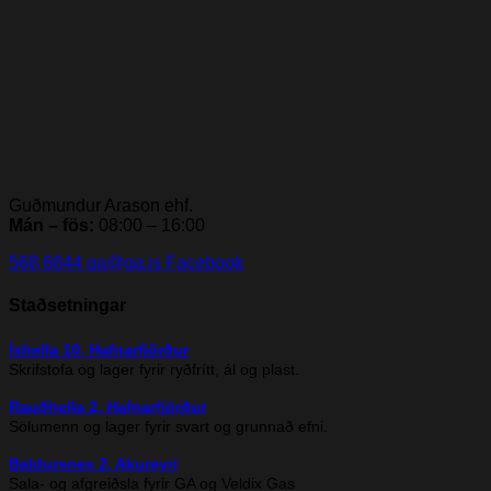
Guðmundur Arason ehf.
Mán – fös:
08:00 – 16:00
568 6844
ga@ga.is
Facebook
Staðsetningar
Íshella 10, Hafnarfjörður
Skrifstofa og lager fyrir ryðfrítt, ál og plast.
Rauðhella 2, Hafnarfjörður
Sölumenn og lager fyrir svart og grunnað efni.
Baldursnes 2, Akureyri
Sala- og afgreiðsla fyrir GA og Veldix Gas