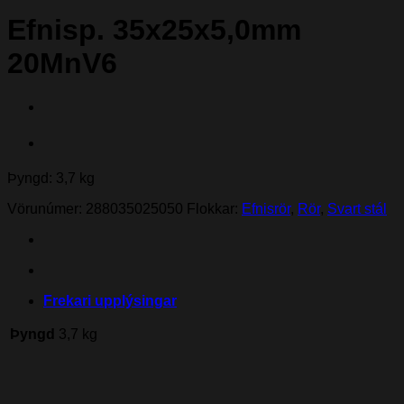
Efnisp. 35x25x5,0mm
20MnV6
Þyngd: 3,7 kg
Vörunúmer:
288035025050
Flokkar:
Efnisrör
,
Rör
,
Svart stál
Frekari upplýsingar
Þyngd
3,7 kg