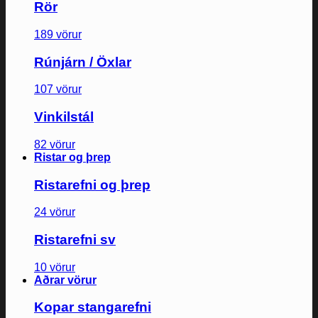
Rör
189 vörur
Rúnjárn / Öxlar
107 vörur
Vinkilstál
82 vörur
Ristar og þrep
Ristarefni og þrep
24 vörur
Ristarefni sv
10 vörur
Aðrar vörur
Kopar stangarefni