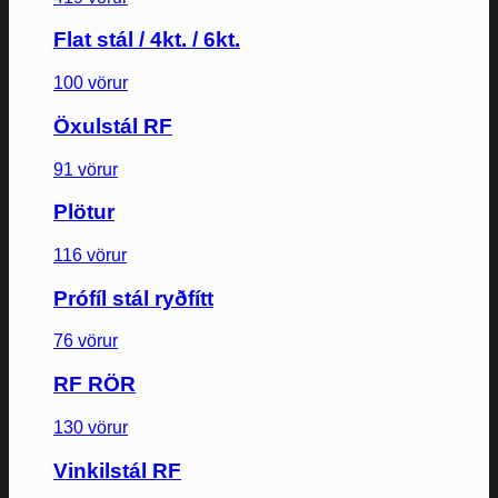
Flat stál / 4kt. / 6kt.
100 vörur
Öxulstál RF
91 vörur
Plötur
116 vörur
Prófíl stál ryðfítt
76 vörur
RF RÖR
130 vörur
Vinkilstál RF