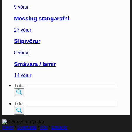
9 vörur
Messing stangarefni
27 vörur
Slípivörur
8 vörur
Smávara / lamir
14 vörur
Products
search
Products
search
Heim
/
Svart stál
/
Rör
/
Efnisrör