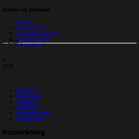
Stefnur og skilmálar
Skilmálar
Umhverfisstefna
Persónuverndarstefna
Samfélagsverkefni
© 2026
Hafa samband
©
2026
Vörulisti
Starfsmenn
Um okkur
Umsóknir
Hafa samband
Innskráning
Innskráning