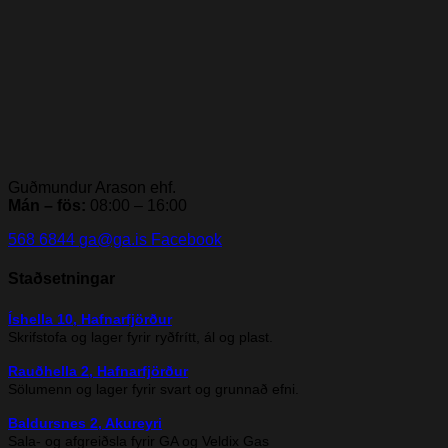
Guðmundur Arason ehf.
Mán – fös:
08:00 – 16:00
568 6844
ga@ga.is
Facebook
Staðsetningar
Íshella 10, Hafnarfjörður
Skrifstofa og lager fyrir ryðfrítt, ál og plast.
Rauðhella 2, Hafnarfjörður
Sölumenn og lager fyrir svart og grunnað efni.
Baldursnes 2, Akureyri
Sala- og afgreiðsla fyrir GA og Veldix Gas