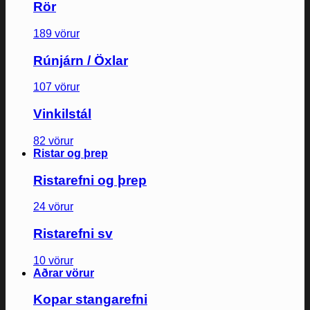
Rör
189 vörur
Rúnjárn / Öxlar
107 vörur
Vinkilstál
82 vörur
Ristar og þrep
Ristarefni og þrep
24 vörur
Ristarefni sv
10 vörur
Aðrar vörur
Kopar stangarefni