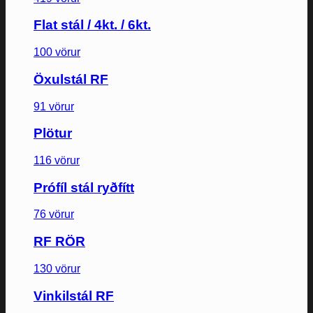
Flat stál / 4kt. / 6kt.
100 vörur
Öxulstál RF
91 vörur
Plötur
116 vörur
Prófíl stál ryðfítt
76 vörur
RF RÖR
130 vörur
Vinkilstál RF