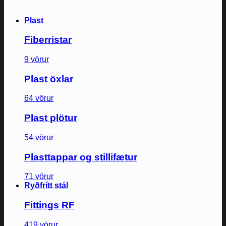
Plast
Fiberristar
9 vörur
Plast öxlar
64 vörur
Plast plötur
54 vörur
Plasttappar og stillifætur
71 vörur
Ryðfrítt stál
Fittings RF
419 vörur