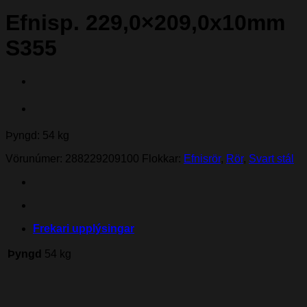
Efnisp. 229,0×209,0x10mm
S355
Þyngd: 54 kg
Vörunúmer:
288229209100
Flokkar:
Efnisrör
,
Rör
,
Svart stál
Frekari upplýsingar
Þyngd
54 kg