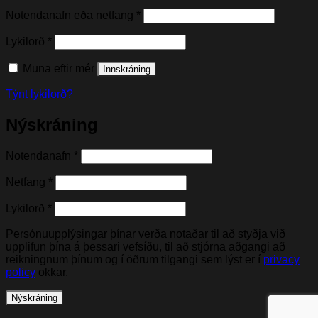
Nauðsynleg(t)
Notendanafn eða netfang
*
Nauðsynleg(t)
Lykilorð
*
Muna eftir mér
Innskráning
Týnt lykilorð?
Nýskráning
Nauðsynleg(t)
Notendanafn
*
Nauðsynleg(t)
Netfang
*
Nauðsynleg(t)
Lykilorð
*
Persónuupplýsingar þínar verða notaðar til að styðja við
upplifun þína á þessari vefsíðu, til að stjórna aðgangi að
reikningnum þínum og í öðrum tilgangi sem lýst er í
privacy
policy
okkar.
Nýskráning