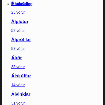
Ál sívalt
Innskráning
23 vörur
Álplötur
52 vörur
Álprófílar
57 vörur
Álrör
38 vörur
Álskúffur
14 vörur
Álvinklar
31 vörur