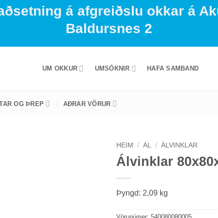
aðsetning á afgreiðslu okkar á Ak
Baldursnes 2
UM OKKUR
UMSÓKNIR
HAFA SAMBAND
STAR OG ÞREP
AÐRAR VÖRUR
HEIM
/
ÁL
/
ÁLVINKLAR
Álvinklar 80x8
Þyngd: 2,09 kg
Vörunúmer:
540080080005