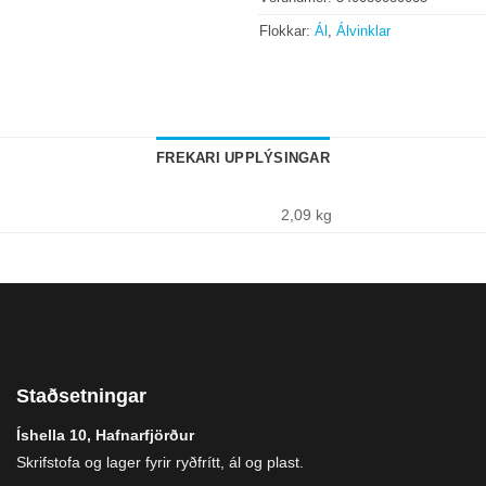
Flokkar:
Ál
,
Álvinklar
FREKARI UPPLÝSINGAR
2,09 kg
Staðsetningar
Íshella 10, Hafnarfjörður
Skrifstofa og lager fyrir ryðfrítt, ál og plast.