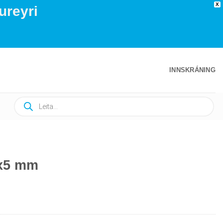
X
ureyri
INNSKRÁNING
Products
search
0x5 mm