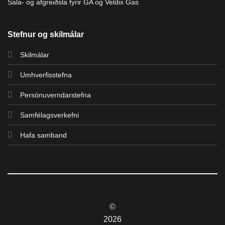
Sala- og afgreiðsla fyrir GA og Veldix Gas
Stefnur og skilmálar
Skilmálar
Umhverfisstefna
Persónuverndarstefna
Samfélagsverkefni
Hafa samband
©
2026