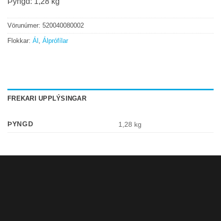
Þyngd: 1,28 kg
Vörunúmer:
520040080002
Flokkar:
Ál
,
Álprófílar
FREKARI UPPLÝSINGAR
ÞYNGD
1,28 kg