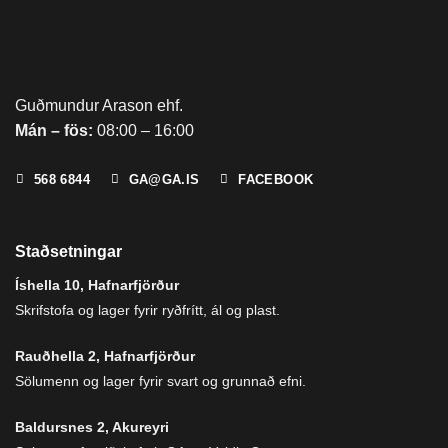
Guðmundur Arason ehf.
Mán – fös:
08:00 – 16:00
568 6844
GA@GA.IS
FACEBOOK
Staðsetningar
Íshella 10, Hafnarfjörður
Skrifstofa og lager fyrir ryðfrítt, ál og plast.
Rauðhella 2, Hafnarfjörður
Sölumenn og lager fyrir svart og grunnað efni.
Baldursnes 2, Akureyri