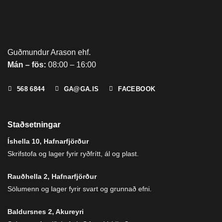
Guðmundur Arason ehf.
Mán – fös:
08:00 – 16:00
568 6844
GA@GA.IS
FACEBOOK
Staðsetningar
Íshella 10, Hafnarfjörður
Skrifstofa og lager fyrir ryðfrítt, ál og plast.
Rauðhella 2, Hafnarfjörður
Sölumenn og lager fyrir svart og grunnað efni.
Baldursnes 2, Akureyri