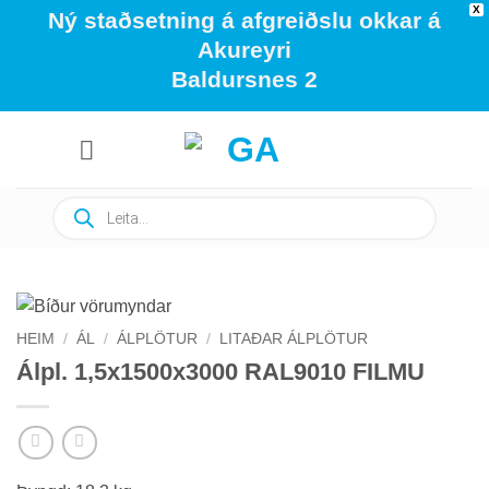
X
Ný staðsetning á afgreiðslu okkar á
Akureyri
Baldursnes 2
Skip
to
content
Products
search
HEIM
/
ÁL
/
ÁLPLÖTUR
/
LITAÐAR ÁLPLÖTUR
Álpl. 1,5x1500x3000 RAL9010 FILMU