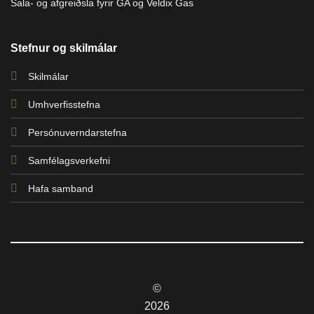
Sala- og afgreiðsla fyrir GA og Veldix Gas
Stefnur og skilmálar
Skilmálar
Umhverfisstefna
Persónuverndarstefna
Samfélagsverkefni
Hafa samband
©
2026