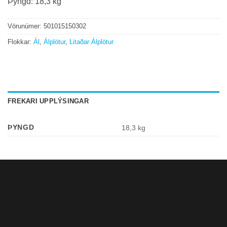
Þyngd: 18,3 kg
Vörunúmer:
501015150302
Flokkar:
Ál
,
Álplötur
,
Litaðar Álplötur
FREKARI UPPLÝSINGAR
ÞYNGD
18,3 kg